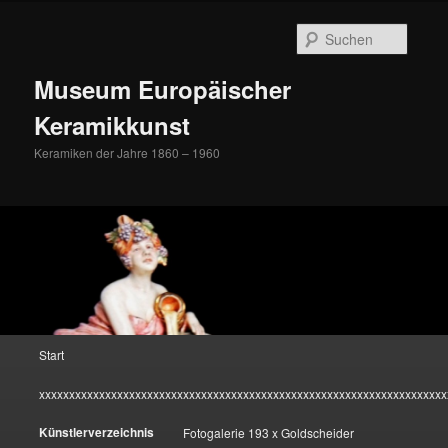
Zum
Inhalt
Suche
wechseln
Museum Europäischer
Keramikkunst
Keramiken der Jahre 1860 – 1960
Hauptmenü
Start
xxxxxxxxxxxxxxxxxxxxxxxxxxxxxxxxxxxxxxxxxxxxxxxxxxxxxxxxxxxxxxxxxxxx
Künstlerverzeichnis
Fotogalerie 193 x Goldscheider