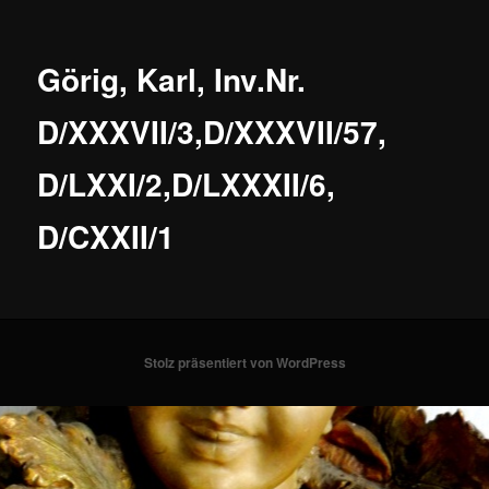
Görig, Karl, Inv.Nr.
D/XXXVII/3,D/XXXVII/57,
D/LXXI/2,D/LXXXII/6,
D/CXXII/1
Stolz präsentiert von WordPress