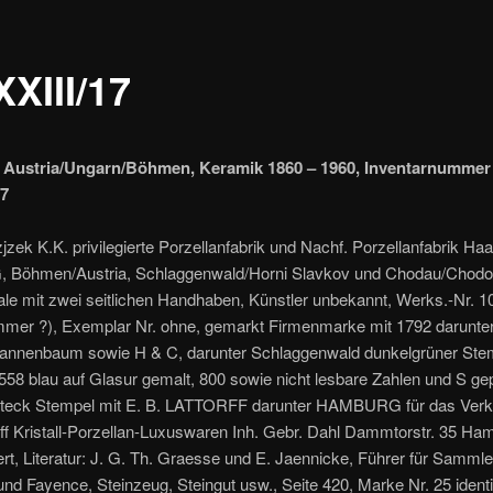
XIII/17
 Austria/Ungarn/Böhmen, Keramik 1860 – 1960, Inventarnummer
17
zek K.K. privilegierte Porzellanfabrik und Nachf. Porzellanfabrik Ha
, Böhmen/Austria, Schlaggenwald/Horni Slavkov und Chodau/Chod
le mit zwei seitlichen Handhaben, Künstler unbekannt, Werks.-Nr. 
mer ?), Exemplar Nr. ohne, gemarkt Firmenmarke mit 1792 darunter
nnenbaum sowie H & C, darunter Schlaggenwald dunkelgrüner Stem
558 blau auf Glasur gemalt, 800 sowie nicht lesbare Zahlen und S ge
hteck Stempel mit E. B. LATTORFF darunter HAMBURG für das Ver
rff Kristall-Porzellan-Luxuswaren Inh. Gebr. Dahl Dammtorstr. 35 Ha
iert, Literatur: J. G. Th. Graesse und E. Jaennicke, Führer für Samml
und Fayence, Steinzeug, Steingut usw., Seite 420, Marke Nr. 25 ident