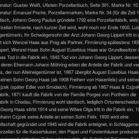
teratur: Gustav Weiß, Ullstein Porzellanbuch, Seite 301, Marke Nr. 10 
teratur: Emanuel Poche, Porzellanmarken, Marke Nr. 34 (für die Zeit 
tisch, Johann Georg Paulus gründete 1792 eine Porzellanfabrik, welc
zellan firmierte, nach kurzer Zeit wird, wohl noch vor Ende 1800, Lu
gentümerin, Ihr Schwiegersohn der Arzt Johann Georg Lippert tritt in 
lt sich Wenzel Haas aus Prag als Partner, Firmierung spätestens 183
ppert, Wenzel Haas Sohn August Eusebius Haas war Grundbesitzer u
s Tod in die Fabrik ein, 1843 Tod von Johann Georg Lippert, desse
d deren Ehemann Johann Möhring erben die Anteile der Fabrik und ve
s, der nun Alleineigentümer ist, 1867 übergibt August Eusebius Haas
seinen Sohn Georg Haas (ab 1908 Freiherr von Hasenfels) und seine
jzek (später Edler von Smidaich), Firmierung ab 1867 Haas & Czjze
abrik, 1871 kauft die Fabrik von der Familie Porges von Portheim die
abrik in Chodau, Firmierung wohl identisch, lediglich Ortunterscheidu
Georg Haas stirbt 1914 und seine Witwe Olga tritt in die Fabrik ein, 
ohann Czjzek seine Anteile an seinen Sohn Felix. 1930 wird eine
llschaft gegründet und 1945 wird die Fabrik enteignet, in Schlaggenw
orzellan für die Kaiserhäuser, den Papst und Fürstenhäuser produziert
wiegend einfaches Gebrauchsgeschirr, die Schale ist Teil eines Serv