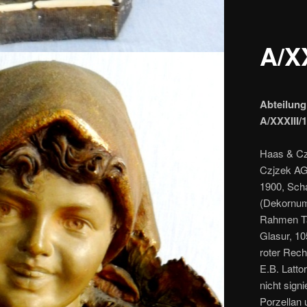
A/XX
Abteilung
A/XXXIII/
Haas & Czj
Czjzek AG
1900, Scha
(Dekornum
Rahmen Ta
Glasur, 10
roter Rec
E.B. Latto
nicht sign
Porzellan 