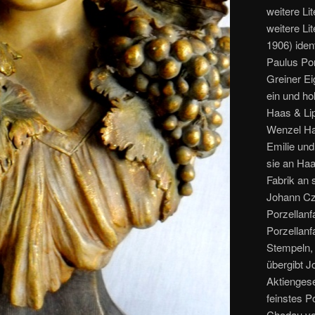
weitere Li
weitere Li
1906) iden
Paulus Por
Greiner Ei
ein und ho
Haas & Li
Wenzel Haa
Emilie un
sie an Haa
Fabrik an 
Johann Cz
Porzellanf
Porzellanf
Stempeln, 
übergibt J
Aktiengese
feinstes P
Chodau vor