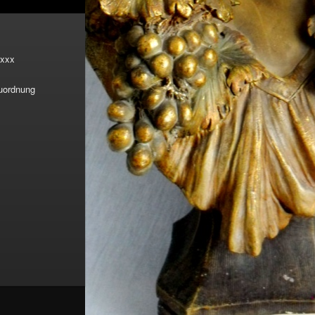
xxx
Zuordnung