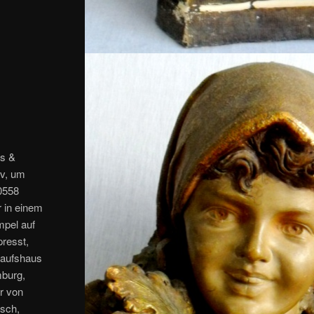
as &
ov, um
10558
 in einem
pel auf
presst,
kaufshaus
mburg,
er von
isch,