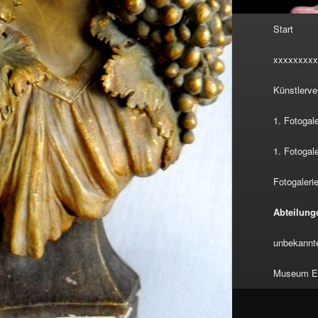
Hauptmenü
Start
xxxxxxxxx
Künstlerve
1. Fotogal
1. Fotogal
Fotogalerie
Abteilung
unbekannte
Museum Eu