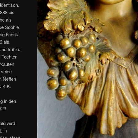
identisch,
1888 bis
he als
ise Sophie
die Fabrik
6 als
nd trat zu
n Tochter
rkaufen
 seine
n Neffen
k K.K.
ng in den
1923
ald wird
, in
ice, siehe