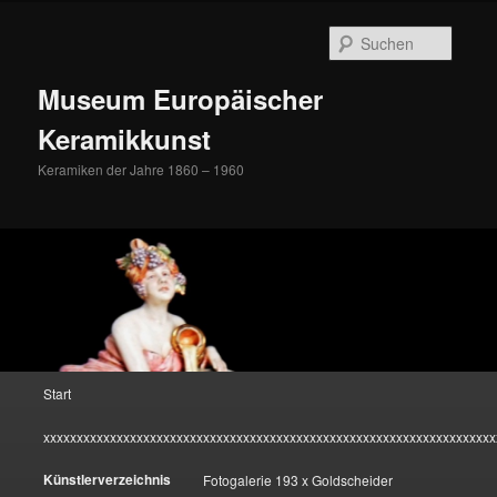
Zum
Inhalt
Suche
wechseln
Museum Europäischer
Keramikkunst
Keramiken der Jahre 1860 – 1960
Hauptmenü
Start
xxxxxxxxxxxxxxxxxxxxxxxxxxxxxxxxxxxxxxxxxxxxxxxxxxxxxxxxxxxxxxxxxxxx
Künstlerverzeichnis
Fotogalerie 193 x Goldscheider