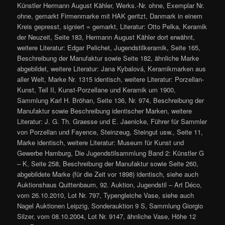
Künstler Hermann August Kähler, Werks.-Nr. ohne, Exemplar Nr.
ohne, gemarkt Firmenmarke mit HAK geritzt, Danmark in einem
Kreis gepresst, signiert = gemarkt, Literatur: Otto Pelka, Keramik
der Neuzeit, Seite 183, Hermann August Kähler dort erwähnt,
weitere Literatur: Edgar Pelichet, Jugendstilkeramik, Seite 165,
Beschreibung der Manufaktur sowie Seite 182, ähnliche Marke
abgebildet, weitere Literatur: Jana Kybalová, Keramikmarken aus
aller Welt, Marke Nr. 1315 identisch, weitere Literatur: Porzellan-
Kunst, Teil II, Kunst-Porzellane und Keramik um 1900,
Sammlung Karl H. Bröhan, Seite 136, Nr. 974, Beschreibung der
Manufaktur sowie Beschreibung identischer Marken, weitere
Literatur: J. G. Th. Graesse und E. Jaenicke, Führer für Sammler
von Porzellan und Fayence, Steinzeug, Steingut usw., Seite 11,
Marke identisch, weitere Literatur: Museum für Kunst und
Gewerbe Hamburg, Die Jugendstilsammlung Band 2: Künstler G
– K, Seite 258, Beschreibung der Manufaktur sowie Seite 260,
abgebildete Marke (für die Zeit vor 1898) identisch, siehe auch
Auktionshaus Quittenbaum, 92. Auktion, Jugendstil – Art Déco,
vom 26.10.2010, Lot Nr. 797, Typengleiche Vase, siehe auch
Nagel Auktionen Leipzig, Sonderauktion 9 S, Sammlung Giorgio
Silzer, vom 08.10.2004, Lot Nr. 9147, ähnliche Vase, Höhe 12