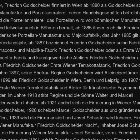
ter, Friedrich Goldscheider firmiert in Wien ab 1880 als Goldscheider’
Manufaktur und Porzellanmalerei, neben Handelsgeschäften betreibt 
d die Porzellanmalerei, das Porzellan wird von böhmischen Manufak
d teilweise auch in Böhmen bemalt, ab 1885 ändert sich die Firmieru
er’sche Porzellan-Manufaktur und Majolicafabrik, das Jahr 1885 gilt 
 Gründungsjahr, ab 1887 bezeichnet Friedrich Goldscheider seine Fabri
racotta- und Majolika-Fabrik Friedrich Goldscheider oder als Erste W
acotta-Fabrik und kunstgewerbliche Ateliers Friedrich Goldscheider und
s Friedrich Goldscheider Erste Wiener Terrakottafabrik, Friedrich Go
Jahre 1897, seine Ehefrau Regine Goldscheider wird Alleineigentümer
b 1899 als Friedrich Goldscheider in Wien, Berlin und Leipzig, ab 1907 f
Erste Wiener Terrakottafabrik und Atelier für künstlerische Fayencen 
er, im Jahre 1918 stirbt Regine und die Söhne Walter und Marcell
er werden Inhaber, ab 1921 ändert sich die Firmierung in Wiener Ma
Goldscheider, 1928 scheidet Marcell Goldscheider aus und gründet se
ien, 1939 wird die Firma arisiert und Josef Schuster wird Inhaber, Fi
iener Manufaktur Friedrich Goldscheider Nachf., Inhaber Josef Schu
t die Firmierung Wiener Manufaktur Josef Schuster, vorm. Friedrich
er, nach dem WK II erhält Friedrich Goldscheider seine Firma zurüc