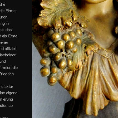
sche
die Firma
turen
ng in
als das
k als Erste
iener
 offiziell
ldscheider
 und
irmiert die
Friedrich
nufaktur
ine eigene
rmierung
ster, ab
k und