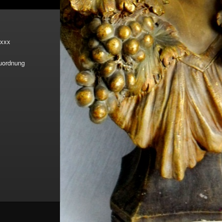
xxx
Zuordnung