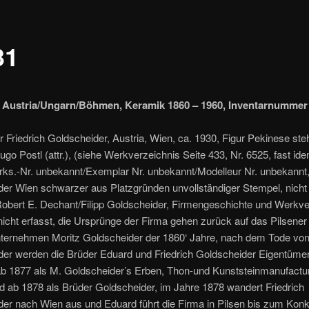
31
 Austria/Ungarn/Böhmen, Keramik 1860 – 1960, Inventarnummer 
 Friedrich Goldscheider, Austria, Wien, ca. 1930, Figur Pekinese ste
ugo Postl (attr.), (siehe Werkverzeichnis Seite 433, Nr. 6525, fast ide
erks.-Nr. unbekannt/Exemplar Nr. unbekannt/Modelleur Nr. unbekannt
er Wien schwarzer aus Platzgründen unvollständiger Stempel, nicht s
 Robert E. Dechant/Filipp Goldscheider, Firmengeschichte und Werkve
nicht erfasst, die Ursprünge der Firma gehen zurück auf das Pilsener
ternehmen Moritz Goldscheider der 1860‘ Jahre, nach dem Tode von
der werden die Brüder Eduard und Friedrich Goldscheider Eigentüme
 ab 1877 als M. Goldscheider’s Erben, Thon-und Kunststeinmanufact
 ab 1878 als Brüder Goldscheider, im Jahre 1878 wandert Friedrich
er nach Wien aus und Eduard führt die Firma in Pilsen bis zum Kon