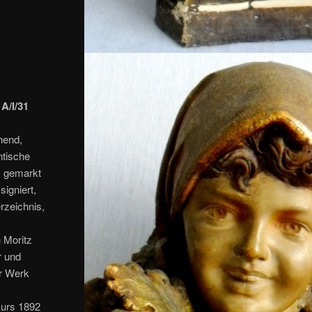
A/I/31
hend,
ntische
, gemarkt
igniert,
rzeichnis,
 Moritz
r und
ur Werk
kurs 1892