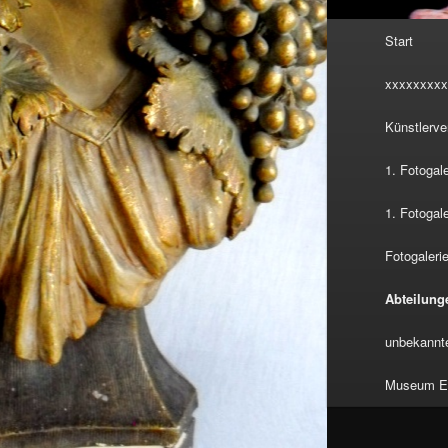
Hauptmenü
Start
xxxxxxxxx
Künstlerve
1. Fotogal
1. Fotogal
Fotogalerie
Abteilung
unbekannte
Museum Eu