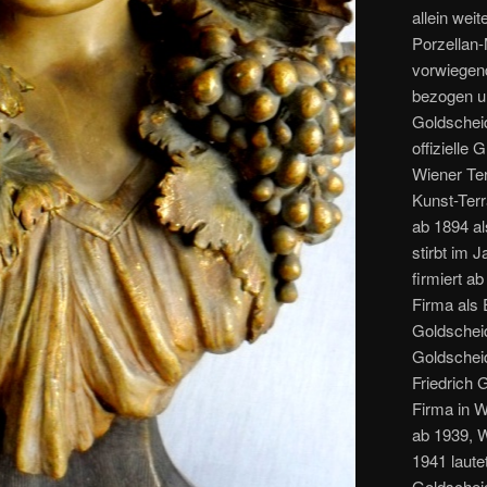
allein wei
Porzellan-
vorwiegen
bezogen un
Goldscheid
offizielle
Wiener Ter
Kunst-Terr
ab 1894 al
stirbt im 
firmiert a
Firma als 
Goldscheid
Goldscheid
Friedrich 
Firma in W
ab 1939, W
1941 laute
Goldscheid