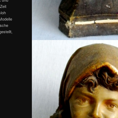
Zeit
sloh
Modelle
ische
estellt,