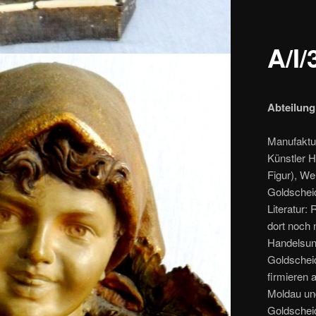
A/I/
Abteilung
Manufaktur
Künstler H
Figur), W
Goldscheid
Literatur:
dort noch 
Handelsun
Goldschei
firmieren
Moldau und
Goldscheid