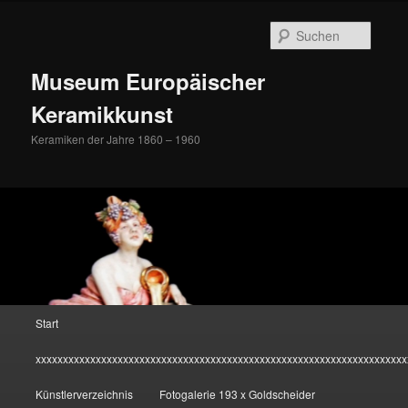
Zum
Inhalt
Suche
wechseln
Museum Europäischer
Keramikkunst
Keramiken der Jahre 1860 – 1960
Hauptmenü
Start
xxxxxxxxxxxxxxxxxxxxxxxxxxxxxxxxxxxxxxxxxxxxxxxxxxxxxxxxxxxxxxxxxxxx
Künstlerverzeichnis
Fotogalerie 193 x Goldscheider