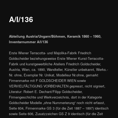
A/I/136
Abteilung Austria/Ungarn/Böhmen, Keramik 1860 – 1960,
Inventarnummer A/I/136
Erste Wiener Terracotta- und Majolika-Fabrik Friedrich
Goldscheider beziehungsweise Erste Wiener Kunst-Terracotta-
Fabrik und kunstgewerbliche Ateliers Friedrich Goldscheider,
Austria, Wien, ca. 1890, Wandteller, Künstler unbekannt, Werks.-
Nr. ohne, Exemplar Nr. Unikat, Modelleur Nr.ohne, gemarkt
Firmenmarke mit F GOLDSCHEIDER WIEN sowie
VERVIELFÄLTIGUNG VORBEHALTEN gepresst, nicht signiert,
Literatur: Robert E. Dechant/Filipp Goldscheider,
Firmengeschichte und Werkverzeichnis, dort in der Kategorie
Goldscheider Modelle „ohne Nummerierung“ noch nicht erfasst,
Seite 604, Firmenmarke GS 3 (für die Zeit 1887 – 1897) identisch
sowie Seite 606, Zusatzzeichen GS Z 9 identisch (für die Zeit