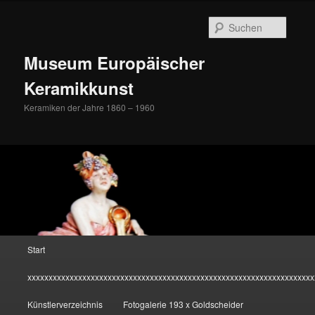
Zum
Inhalt
Suche
wechseln
Museum Europäischer
Keramikkunst
Keramiken der Jahre 1860 – 1960
Hauptmenü
Start
xxxxxxxxxxxxxxxxxxxxxxxxxxxxxxxxxxxxxxxxxxxxxxxxxxxxxxxxxxxxxxxxxxxx
Künstlerverzeichnis
Fotogalerie 193 x Goldscheider