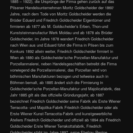
1885 – 1922), die Ursprünge der Firma gehen zurück auf das
Pilsener Handelsunternehmen Moritz Goldscheider der 1860‘
Jahre, nach dem Tode von Moritz Goldscheider werden die
Brüder Eduard und Friedrich Goldscheider Eigentümer und
firmieren ab 1877 als M. Goldscheider’s Erben, Thon-und
Kunststeinmanufactur Werk Moldau und ab 1878 als Brüder
Goldscheider, im Jahre 1878 wandert Friedrich Goldscheider
nach Wien aus und Eduard führt die Firma in Pilsen bis zum
Konkurs 1892 allein weiter, Friedrich Goldscheider firmiert in
Wien ab 1880 als Goldscheider’sche Porzellan-Manufaktur und
Porzellanmalerei, neben Handelsgeschäften betreibt die Firma
vorwiegend die Porzellanmalerei, das Porzellan wird von
böhmischen Manufakturen bezogen und teilweise auch in
Böhmen bemalt, ab 1885 ändert sich die Firmierung in
Goldscheider’sche Porzellan-Manufaktur und Majolicafabrik, das
Jahr 1885 gilt als das offizielle Gründungsjahr, ab 1887
bezeichnet Friedrich Goldscheider seine Fabrik als Erste Wiener
Terracotta- und Majolika-Fabrik Friedrich Goldscheider oder als
Erste Wiener Kunst-Terracotta-Fabrik und kunstgewerbliche
Ateliers Friedrich Goldscheider und offiziell ab 1894 als Friedrich
Goldscheider Erste Wiener Terrakottafabrik, Friedrich
Goldscheider stirbt im Jahre 1897, seine Ehefrau Regine