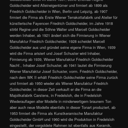
Goldscheider wird Alleineigentümer und firmiert ab 1899 als
Friedrich Goldscheider in Wien, Berlin und Leipzig, ab 1907
firmiert die Firma als Erste Wiener Terrakottafabrik und Atelier für
künstlerische Fayencen Friedrich Goldscheider, im Jahre 1918
stirbt Regine und die Söhne Walter und Marcell Goldscheider
werden Inhaber, ab 1921 ändert sich die Firmierung in Wiener
Manufaktur Friedrich Goldscheider, 1928 scheidet Marcell
Goldscheider aus und gründet seine eigene Firma in Wien, 1939
wird die Firma arisiert und Josef Schuster wird Inhaber,
Firmierung ab 1939, Wiener Manufaktur Friedrich Goldscheider
Nachf., Inhaber Josef Schuster, ab 1941 lautet die Firmierung
Wiener Manufaktur Josef Schuster, vorm. Friedrich Goldscheider,
nach dem WK II erhält Friedrich Goldscheider seine Firma zurück
und firmiert ab 1950 wieder als Wiener Manufaktur Friedrich
Goldscheider, in dieser Zeit verkauft er die Firma an die
Majolikafabrik Carstens, in Fredelsloh, die in Fredelsloh
Wiederauflagen alter Modelle in minderwertigem braunem Ton
aber auch neue Modelle ebenfalls in dieser Tonart produziert, ab
1953 firmiert die Firma als Kunstkeramische Manufaktur
Goldscheider GmbH und 1960 wird die Produktion in Fredelsloh
eingestellt, der vergoldete Rahmen ist ebenfalls aus Keramik,