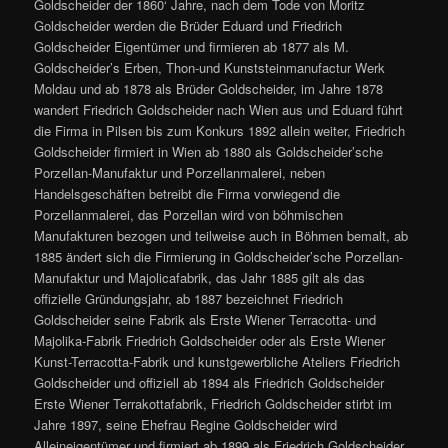
Goldscheider der 1860‘ Jahre, nach dem Tode von Moritz
Goldscheider werden die Brüder Eduard und Friedrich
Goldscheider Eigentümer und firmieren ab 1877 als M.
Goldscheider’s Erben, Thon-und Kunststeinmanufactur Werk
Moldau und ab 1878 als Brüder Goldscheider, im Jahre 1878
wandert Friedrich Goldscheider nach Wien aus und Eduard führt
die Firma in Pilsen bis zum Konkurs 1892 allein weiter, Friedrich
Goldscheider firmiert in Wien ab 1880 als Goldscheider’sche
Porzellan-Manufaktur und Porzellanmalerei, neben
Handelsgeschäften betreibt die Firma vorwiegend die
Porzellanmalerei, das Porzellan wird von böhmischen
Manufakturen bezogen und teilweise auch in Böhmen bemalt, ab
1885 ändert sich die Firmierung in Goldscheider’sche Porzellan-
Manufaktur und Majolicafabrik, das Jahr 1885 gilt als das
offizielle Gründungsjahr, ab 1887 bezeichnet Friedrich
Goldscheider seine Fabrik als Erste Wiener Terracotta- und
Majolika-Fabrik Friedrich Goldscheider oder als Erste Wiener
Kunst-Terracotta-Fabrik und kunstgewerbliche Ateliers Friedrich
Goldscheider und offiziell ab 1894 als Friedrich Goldscheider
Erste Wiener Terrakottafabrik, Friedrich Goldscheider stirbt im
Jahre 1897, seine Ehefrau Regine Goldscheider wird
Alleineigentümer und firmiert ab 1899 als Friedrich Goldscheider