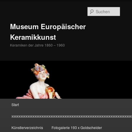
Zum
Inhalt
Suche
wechseln
Museum Europäischer
Keramikkunst
Keramiken der Jahre 1860 – 1960
Hauptmenü
Start
xxxxxxxxxxxxxxxxxxxxxxxxxxxxxxxxxxxxxxxxxxxxxxxxxxxxxxxxxxxxxxxxxxxx
Künstlerverzeichnis
Fotogalerie 193 x Goldscheider