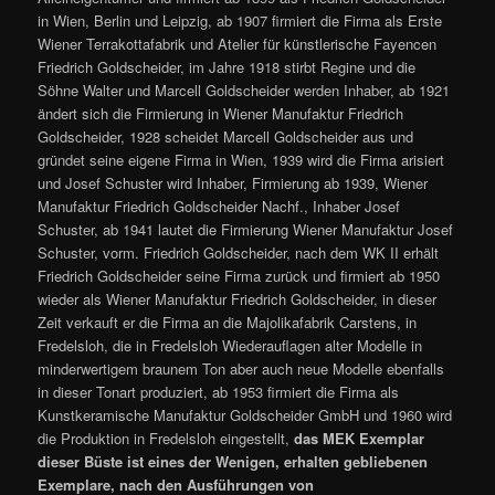
in Wien, Berlin und Leipzig, ab 1907 firmiert die Firma als Erste
Wiener Terrakottafabrik und Atelier für künstlerische Fayencen
Friedrich Goldscheider, im Jahre 1918 stirbt Regine und die
Söhne Walter und Marcell Goldscheider werden Inhaber, ab 1921
ändert sich die Firmierung in Wiener Manufaktur Friedrich
Goldscheider, 1928 scheidet Marcell Goldscheider aus und
gründet seine eigene Firma in Wien, 1939 wird die Firma arisiert
und Josef Schuster wird Inhaber, Firmierung ab 1939, Wiener
Manufaktur Friedrich Goldscheider Nachf., Inhaber Josef
Schuster, ab 1941 lautet die Firmierung Wiener Manufaktur Josef
Schuster, vorm. Friedrich Goldscheider, nach dem WK II erhält
Friedrich Goldscheider seine Firma zurück und firmiert ab 1950
wieder als Wiener Manufaktur Friedrich Goldscheider, in dieser
Zeit verkauft er die Firma an die Majolikafabrik Carstens, in
Fredelsloh, die in Fredelsloh Wiederauflagen alter Modelle in
minderwertigem braunem Ton aber auch neue Modelle ebenfalls
in dieser Tonart produziert, ab 1953 firmiert die Firma als
Kunstkeramische Manufaktur Goldscheider GmbH und 1960 wird
die Produktion in Fredelsloh eingestellt,
das MEK Exemplar
dieser Büste ist eines der Wenigen, erhalten gebliebenen
Exemplare, nach den Ausführungen von