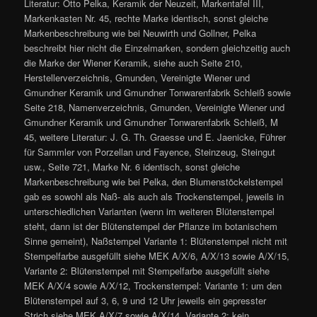
Literatur: Otto Pelka, Keramik der Neuzeit, Markentafel III,
Markenkasten Nr. 45, rechte Marke identisch, sonst gleiche
Markenbeschreibung wie bei Neuwirth und Gollner, Pelka
beschreibt hier nicht die Einzelmarken, sondern gleichzeitig auch
die Marke der Wiener Keramik, siehe auch Seite 210,
Herstellerverzeichnis, Gmunden, Vereinigte Wiener und
Gmundner Keramik und Gmundner Tonwarenfabrik Schleiß sowie
Seite 218, Namenverzeichnis, Gmunden, Vereinigte Wiener und
Gmundner Keramik und Gmundner Tonwarenfabrik Schleiß, M
45, weitere Literatur: J. G. Th. Graesse und E. Jaenicke, Führer
für Sammler von Porzellan und Fayence, Steinzeug, Steingut
usw., Seite 721, Marke Nr. 6 identisch, sonst gleiche
Markenbeschreibung wie bei Pelka, den Blumenstöckelstempel
gab es sowohl als Naß- als auch als Trockenstempel, jeweils in
unterschiedlichen Varianten (wenn im weiteren Blütenstempel
steht, dann ist der Blütenstempel der Pflanze im botanischem
Sinne gemeint), Naßstempel Variante 1: Blütenstempel nicht mit
Stempelfarbe ausgefüllt siehe MEK A/X/6, A/X/13 sowie A/X/15,
Variante 2: Blütenstempel mit Stempelfarbe ausgefüllt siehe
MEK A/X/4 sowie A/X/12, Trockenstempel: Variante 1: um den
Blütenstempel auf 3, 6, 9 und 12 Uhr jeweils ein gepresster
Strich siehe MEK A/X/7 sowie A/X/14, Variante 2: kein