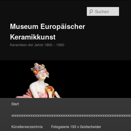
Zum
Inhalt
Suche
wechseln
Museum Europäischer
Keramikkunst
Keramiken der Jahre 1860 – 1960
Hauptmenü
Start
xxxxxxxxxxxxxxxxxxxxxxxxxxxxxxxxxxxxxxxxxxxxxxxxxxxxxxxxxxxxxxxxxxxx
Künstlerverzeichnis
Fotogalerie 193 x Goldscheider