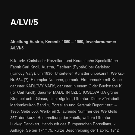
A/LVI/5
Abteilung Austria, Keramik 1860 – 1960, Inventarnummer
A/LVI/5
K.k. priv. Carlsbader Porzellan- und Keramische Specialitäten-
Fabrik Carl Knoll, Austria, Fischern (Rybáře) bei Carlsbad
(Karlovy Vary), um 1930, Unterteller, Künstler unbekannt, Werks.-
Nr. 684 (?), Exemplar Nr. ohne, gemarkt Firmenmarke mit Krone
darunter KARLOVY VARY, darunter in einem C der Buchstabe K
(für Carl Knoll), darunter MADE IN CZECHOSLOVAKIA grüner
Stempel unter Glasur, nicht signiert, Literatur: Dieter Zühlsdorff,
Markenlexikon Band 1, Porzellan und Keramik Report 1885 –
1935, Seite 500, Werk-Teil 3. laufende Nummer des Werkteils
357, dort kurze Beschreibung der Fabrik, weitere Literatur:
Ludwig Danckert, Handbuch des Europäischen Porzellans, 7.
Auflage, Seiten 174/175, kurze Beschreibung der Fabrik, 1842