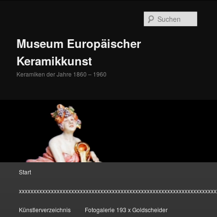
Zum
Inhalt
Suche
wechseln
Museum Europäischer
Keramikkunst
Keramiken der Jahre 1860 – 1960
Hauptmenü
Start
xxxxxxxxxxxxxxxxxxxxxxxxxxxxxxxxxxxxxxxxxxxxxxxxxxxxxxxxxxxxxxxxxxxx
Künstlerverzeichnis
Fotogalerie 193 x Goldscheider