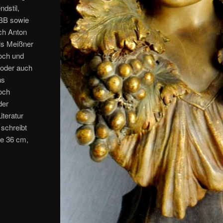
dstil,
 BB sowie
ch Anton
als Meißner
loch und
n oder auch
ns
loch
der
iteratur
 schreibt
he 36 cm,