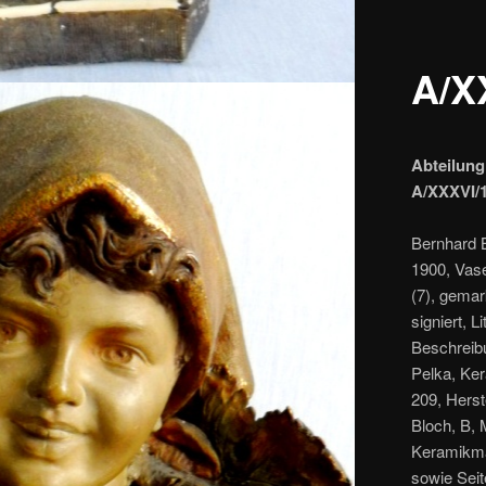
A/X
Abteilung
A/XXXVI/
Bernhard B
1900, Vase
(7), gemar
signiert, L
Beschreibu
Pelka, Ker
209, Herst
Bloch, B, 
Keramikma
sowie Seit