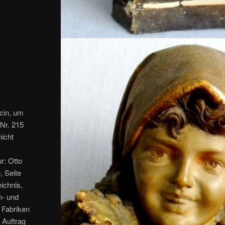
cin, um
 Nr. 215
nicht
r: Otto
, Seite
ichnis,
n- und
 Fabriken
 Auftrag