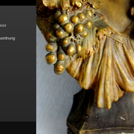
xxx
Zuordnung