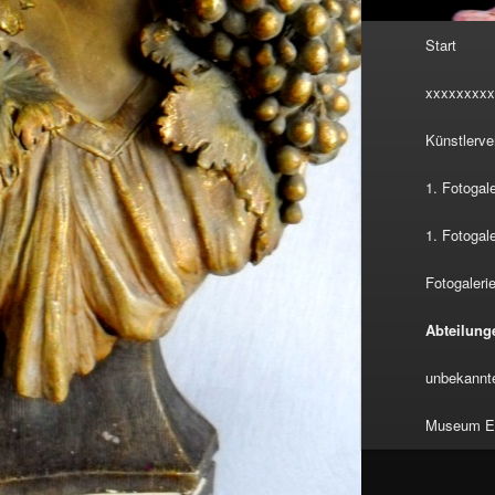
Hauptmenü
Start
xxxxxxxxx
Künstlerve
1. Fotogal
1. Fotogal
Fotogalerie
Abteilung
unbekannte
Museum Eu