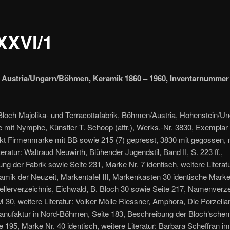
XXVI/1
 Austria/Ungarn/Böhmen, Keramik 1860 – 1960, Inventarnummer
1
loch Majolika- und Terracottafabrik, Böhmen/Austria, Hohenstein/Un
 mit Nymphe, Künstler T. Schoop (attr.), Werks.-Nr. 3830, Exemplar
kt Firmenmarke mit BB sowie 215 (7) gepresst, 3830 mit gegossen, 
iteratur: Waltraud Neuwirth, Blühender Jugendstil, Band II, S. 223 ff.,
ng der Fabrik sowie Seite 231, Marke Nr. 7 identisch, weitere Literatu
amik der Neuzeit, Markentafel III, Markenkasten 30 identische Marke
ellerverzeichnis, Eichwald, B. Bloch 30 sowie Seite 217, Namenverze
M 30, weitere Literatur: Volker Mölle Riessner, Amphora, Die Porzella
nufaktur in Nord-Böhmen, Seite 183, Beschreibung der Bloch‘schen
e 195, Marke Nr. 40 identisch, weitere Literatur: Barbara Scheffran im