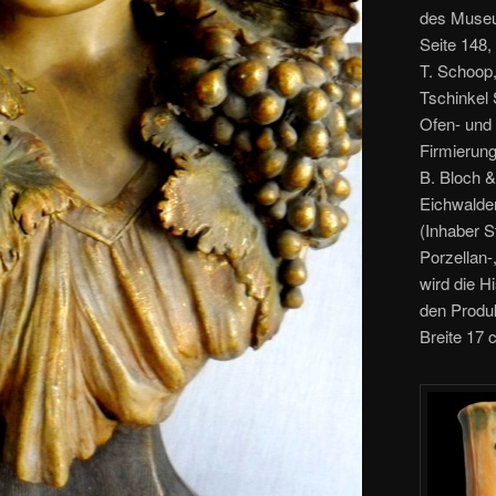
des Museu
Seite 148,
T. Schoop
Tschinkel 
Ofen- und 
Firmierung
B. Bloch &
Eichwalder
(Inhaber S
Porzellan-
wird die H
den Produk
Breite 17