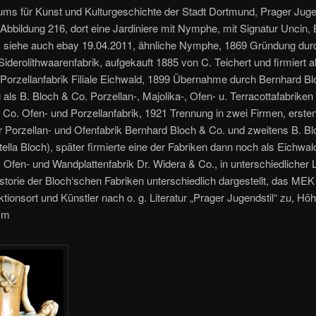
ms für Kunst und Kulturgeschichte der Stadt Dortmund, Prager Jugen
 Abbildung 216, dort eine Jardiniere mit Nymphe, mit Signatur Uncin,
, siehe auch ebay 19.04.2011, ähnliche Nymphe, 1869 Gründung dur
Siderolithwaarenfabrik, aufgekauft 1885 von C. Teichert und firmiert 
Porzellanfabrik Filiale Eichwald, 1899 Übernahme durch Bernhard B
 als B. Bloch & Co. Porzellan-, Majolika-, Ofen- u. Terracottafabrike
 Co. Ofen- und Porzellanfabrik, 1921 Trennung in zwei Firmen, erste
 Porzellan- und Ofenfabrik Bernhard Bloch & Co. und zweitens B. B
tella Bloch), später firmierte eine der Fabriken dann noch als Eichwal
, Ofen- und Wandplattenfabrik Dr. Widera & Co., in unterschiedlicher L
istorie der Bloch‘schen Fabriken unterschiedlich dargestellt, das MEK
tionsort und Künstler nach o. g. Literatur „Prager Jugendstil“ zu, Hö
 cm