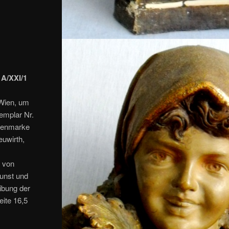
 A/XXI/1
 Wien, um
emplar Nr.
ttenmarke
euwirth,
) von
Kunst und
ibung der
eite 16,5