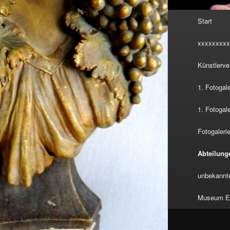
Hauptmenü
Start
xxxxxxxxx
Künstlerve
1. Fotogal
1. Fotogal
Fotogalerie
Abteilung
unbekannte
Museum Eu