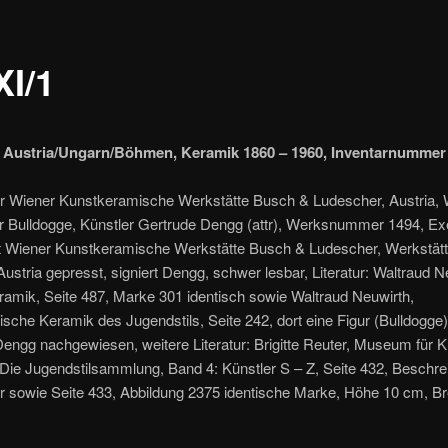
XI/1
 Austria/Ungarn/Böhmen, Keramik 1860 – 1960, Inventarnummer
r Wiener Kunstkeramische Werkstätte Busch & Ludescher, Austria,
ur Bulldogge, Künstler Gertrude Dengg (attr), Werksnummer 1494, Ex
t Wiener Kunstkeramische Werkstätte Busch & Ludescher, Werkstä
Austria gepresst, signiert Dengg, schwer lesbar, Literatur: Waltraud N
amik, Seite 487, Marke 301 identisch sowie Waltraud Neuwirth,
ische Keramik des Jugendstils, Seite 242, dort eine Figur (Bulldogge
engg nachgewiesen, weitere Literatur: Brigitte Reuter, Museum für 
Die Jugendstilsammlung, Band 4: Künstler S – Z, Seite 432, Beschre
 sowie Seite 433, Abbildung 2375 identische Marke, Höhe 10 cm, Br