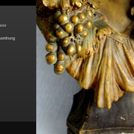
xxx
Zuordnung