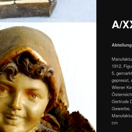
A/X
Abteilung
Manufaktu
1912, Fig
5, gemark
gepresst, 
Wiener Ker
Österreich
Gertrude D
Gewerbe, 
Manufaktur
cm