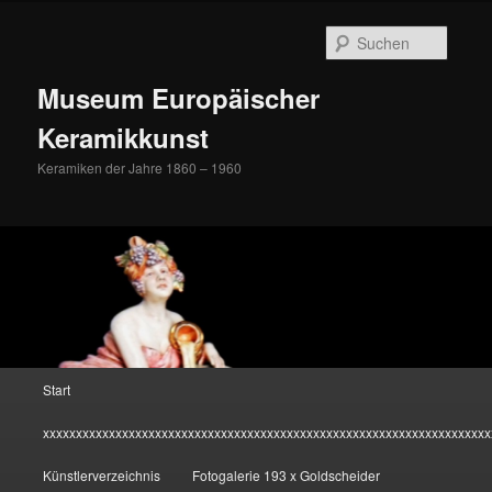
Zum
Inhalt
Suche
wechseln
Museum Europäischer
Keramikkunst
Keramiken der Jahre 1860 – 1960
Hauptmenü
Start
xxxxxxxxxxxxxxxxxxxxxxxxxxxxxxxxxxxxxxxxxxxxxxxxxxxxxxxxxxxxxxxxxxxx
Künstlerverzeichnis
Fotogalerie 193 x Goldscheider