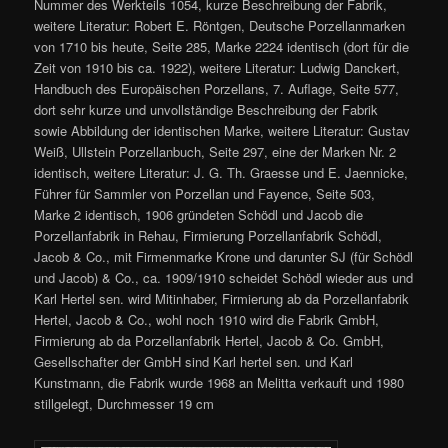
Nummer des Werkteils 1054, kurze Beschreibung der Fabrik,
weitere Literatur: Robert E. Röntgen, Deutsche Porzellanmarken
von 1710 bis heute, Seite 285, Marke 2224 identisch (dort für die
Zeit von 1910 bis ca. 1922), weitere Literatur: Ludwig Danckert,
Handbuch des Europäischen Porzellans, 7. Auflage, Seite 577,
dort sehr kurze und unvollständige Beschreibung der Fabrik
sowie Abbildung der identischen Marke, weitere Literatur: Gustav
Weiß, Ullstein Porzellanbuch, Seite 297, eine der Marken Nr. 2
identisch, weitere Literatur: J. G. Th. Graesse und E. Jaennicke,
Führer für Sammler von Porzellan und Fayence, Seite 503,
Marke 2 identisch, 1906 gründeten Schödl und Jacob die
Porzellanfabrik in Rehau, Firmierung Porzellanfabrik Schödl,
Jacob & Co., mit Firmenmarke Krone und darunter SJ (für Schödl
und Jacob) & Co., ca. 1909/1910 scheidet Schödl wieder aus und
Karl Hertel sen. wird Mitinhaber, Firmierung ab da Porzellanfabrik
Hertel, Jacob & Co., wohl noch 1910 wird die Fabrik GmbH,
Firmierung ab da Porzellanfabrik Hertel, Jacob & Co. GmbH,
Gesellschafter der GmbH sind Karl hertel sen. und Karl
Kunstmann, die Fabrik wurde 1968 an Melitta verkauft und 1980
stillgelegt, Durchmesser 19 cm