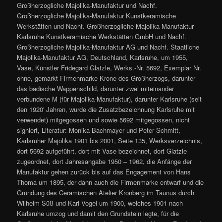
Großherzogliche Majolika-Manufaktur und Nachf.
Großherzogliche Majolika-Manufaktur Kunstkeramische
Werkstätten und Nachf. Großherzogliche Majolika-Manufaktur
Karlsruhe Kunstkeramische Werkstätten GmbH und Nachf.
Großherzogliche Majolika-Manufaktur AG und Nachf. Staatliche
Majolika-Manufaktur AG, Deutschland, Karlsruhe, um 1955,
Vase, Künstler Fridegard Glatzle, Werks.-Nr. 5692, Exemplar Nr.
ohne, gemarkt Firmenmarke Krone des Großherzogs, darunter
das badische Wappenschild, darunter zwei miteinander
verbundene M (für Majolika-Manufaktur), darunter Karlsruhe (seit
den 1920′ Jahren, wurde die Zusatzbezeichnung Karlsruhe mit
verwendet) mitgegossen und sowie 5692 mitgegossen, nicht
signiert, Literatur: Monika Bachmayer und Peter Schmitt,
Karlsruher Majolika 1901 bis 2001, Seite 135, Werksverzeichnis,
dort 5692 aufgeführt, dort mit Vase bezeichnet, dort Glatzle
zugeordnet, dort Jahresangabe 1950 – 1962, die Anfänge der
Manufaktur gehen zurück bis auf das Engagement von Hans
Thoma um 1895, der dann auch die Firmenmarke entwarf und die
Gründung des Ceramischen Atelier Kronberg im Taunus durch
Wilhelm Süß und Karl Vogel um 1900, welches 1901 nach
Karlsruhe umzog und damit den Grundstein legte, für die