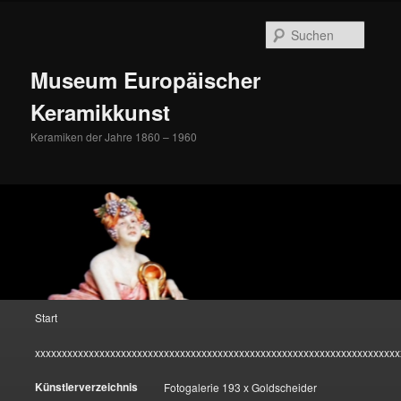
Zum
Inhalt
Suche
wechseln
Museum Europäischer
Keramikkunst
Keramiken der Jahre 1860 – 1960
Hauptmenü
Start
xxxxxxxxxxxxxxxxxxxxxxxxxxxxxxxxxxxxxxxxxxxxxxxxxxxxxxxxxxxxxxxxxxxx
Künstlerverzeichnis
Fotogalerie 193 x Goldscheider