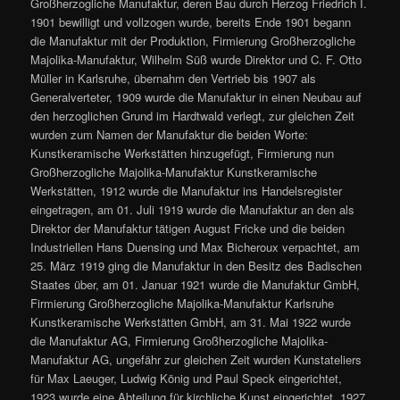
Großherzogliche Manufaktur, deren Bau durch Herzog Friedrich I.
1901 bewilligt und vollzogen wurde, bereits Ende 1901 begann
die Manufaktur mit der Produktion, Firmierung Großherzogliche
Majolika-Manufaktur, Wilhelm Süß wurde Direktor und C. F. Otto
Müller in Karlsruhe, übernahm den Vertrieb bis 1907 als
Generalverteter, 1909 wurde die Manufaktur in einen Neubau auf
den herzoglichen Grund im Hardtwald verlegt, zur gleichen Zeit
wurden zum Namen der Manufaktur die beiden Worte:
Kunstkeramische Werkstätten hinzugefügt, Firmierung nun
Großherzogliche Majolika-Manufaktur Kunstkeramische
Werkstätten, 1912 wurde die Manufaktur ins Handelsregister
eingetragen, am 01. Juli 1919 wurde die Manufaktur an den als
Direktor der Manufaktur tätigen August Fricke und die beiden
Industriellen Hans Duensing und Max Bicheroux verpachtet, am
25. März 1919 ging die Manufaktur in den Besitz des Badischen
Staates über, am 01. Januar 1921 wurde die Manufaktur GmbH,
Firmierung Großherzogliche Majolika-Manufaktur Karlsruhe
Kunstkeramische Werkstätten GmbH, am 31. Mai 1922 wurde
die Manufaktur AG, Firmierung Großherzogliche Majolika-
Manufaktur AG, ungefähr zur gleichen Zeit wurden Kunstateliers
für Max Laeuger, Ludwig König und Paul Speck eingerichtet,
1923 wurde eine Abteilung für kirchliche Kunst eingerichtet, 1927