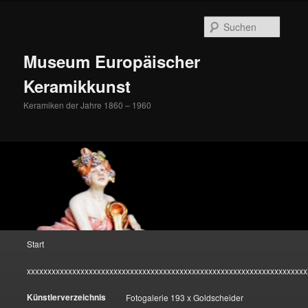
Zum
Inhalt
Suche
wechseln
Museum Europäischer
Keramikkunst
Keramiken der Jahre 1860 – 1960
Hauptmenü
Start
xxxxxxxxxxxxxxxxxxxxxxxxxxxxxxxxxxxxxxxxxxxxxxxxxxxxxxxxxxxxxxxxxxxx
Künstlerverzeichnis
Fotogalerie 193 x Goldscheider