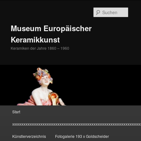
Zum
Inhalt
Suche
wechseln
Museum Europäischer
Keramikkunst
Keramiken der Jahre 1860 – 1960
Hauptmenü
Start
xxxxxxxxxxxxxxxxxxxxxxxxxxxxxxxxxxxxxxxxxxxxxxxxxxxxxxxxxxxxxxxxxxxx
Künstlerverzeichnis
Fotogalerie 193 x Goldscheider