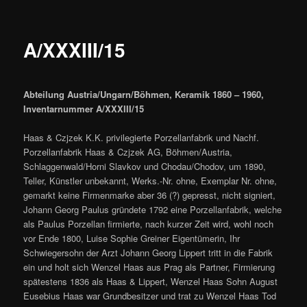
A/XXXIII/15
Abteilung Austria/Ungarn/Böhmen, Keramik 1860 – 1960,
Inventarnummer A/XXXIII/15
Haas & Czjzek K.K. privilegierte Porzellanfabrik und Nachf.
Porzellanfabrik Haas & Czjzek AG, Böhmen/Austria,
Schlaggenwald/Horni Slavkov und Chodau/Chodov, um 1890,
Teller, Künstler unbekannt, Werks.-Nr. ohne, Exemplar Nr. ohne,
gemarkt keine Firmenmarke aber 36 (?) gepresst, nicht signiert,
Johann Georg Paulus gründete 1792 eine Porzellanfabrik, welche
als Paulus Porzellan firmierte, nach kurzer Zeit wird, wohl noch
vor Ende 1800, Luise Sophie Greiner Eigentümerin, Ihr
Schwiegersohn der Arzt Johann Georg Lippert tritt in die Fabrik
ein und holt sich Wenzel Haas aus Prag als Partner, Firmierung
spätestens 1836 als Haas & Lippert, Wenzel Haas Sohn August
Eusebius Haas war Grundbesitzer und trat zu Wenzel Haas Tod