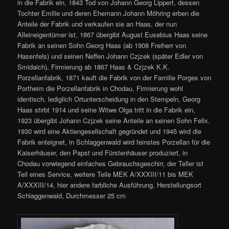
in die Fabrik ein, 1843 Tod von Johann Georg Lippert, dessen
Tochter Emilie und deren Ehemann Johann Möhring erben die
Anteile der Fabrik und verkaufen sie an Haas, der nun
Alleineigentümer ist, 1867 übergibt August Eusebius Haas seine
Fabrik an seinen Sohn Georg Haas (ab 1908 Freiherr von
Hasenfels) und seinen Neffen Johann Czjzek (später Edler von
Smidaich), Firmierung ab 1867 Haas & Czjzek K.K.
Porzellanfabrik, 1871 kauft die Fabrik von der Familie Porges von
Portheim die Porzellanfabrik in Chodau, Firmierung wohl
identisch, lediglich Ortunterscheidung in den Stempeln, Georg
Haas stirbt 1914 und seine Witwe Olga tritt in die Fabrik ein,
1923 übergibt Johann Czjzek seine Anteile an seinen Sohn Felix.
1930 wird eine Aktiengesellschaft gegründet und 1945 wird die
Fabrik enteignet, in Schlaggenwald wird feinstes Porzellan für die
Kaiserhäuser, den Papst und Fürstenhäuser produziert, in
Chodau vorwiegend einfaches Gebrauchsgeschirr, der Teller ist
Teil eines Service, weitere Teile MEK A/XXXIII/11 bis MEK
A/XXXIII/14, hier andere farbliche Ausführung, Herstellungsort
Schlaggenwald, Durchmesser 25 cm