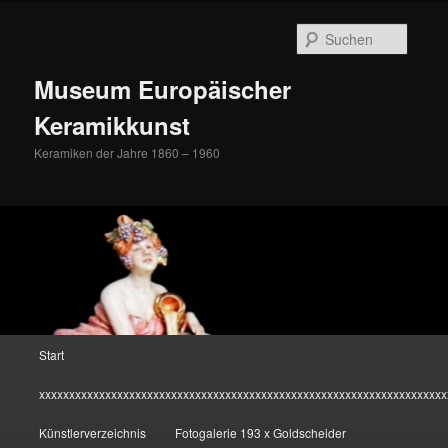
Zum
Inhalt
Suche
wechseln
Museum Europäischer
Keramikkunst
Keramiken der Jahre 1860 – 1960
Hauptmenü
Start
xxxxxxxxxxxxxxxxxxxxxxxxxxxxxxxxxxxxxxxxxxxxxxxxxxxxxxxxxxxxxxxxxxxx
Künstlerverzeichnis
Fotogalerie 193 x Goldscheider