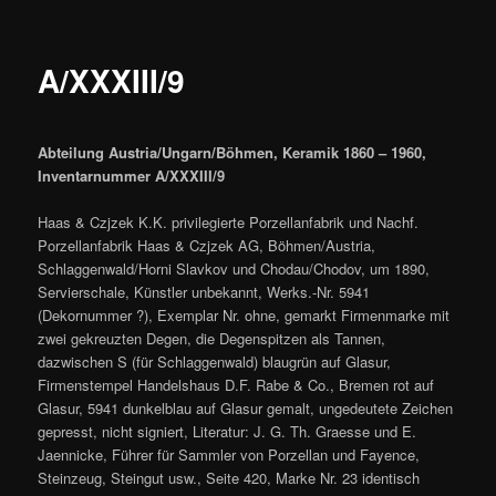
A/XXXIII/9
Abteilung Austria/Ungarn/Böhmen, Keramik 1860 – 1960,
Inventarnummer A/XXXIII/9
Haas & Czjzek K.K. privilegierte Porzellanfabrik und Nachf.
Porzellanfabrik Haas & Czjzek AG, Böhmen/Austria,
Schlaggenwald/Horni Slavkov und Chodau/Chodov, um 1890,
Servierschale, Künstler unbekannt, Werks.-Nr. 5941
(Dekornummer ?), Exemplar Nr. ohne, gemarkt Firmenmarke mit
zwei gekreuzten Degen, die Degenspitzen als Tannen,
dazwischen S (für Schlaggenwald) blaugrün auf Glasur,
Firmenstempel Handelshaus D.F. Rabe & Co., Bremen rot auf
Glasur, 5941 dunkelblau auf Glasur gemalt, ungedeutete Zeichen
gepresst, nicht signiert, Literatur: J. G. Th. Graesse und E.
Jaennicke, Führer für Sammler von Porzellan und Fayence,
Steinzeug, Steingut usw., Seite 420, Marke Nr. 23 identisch