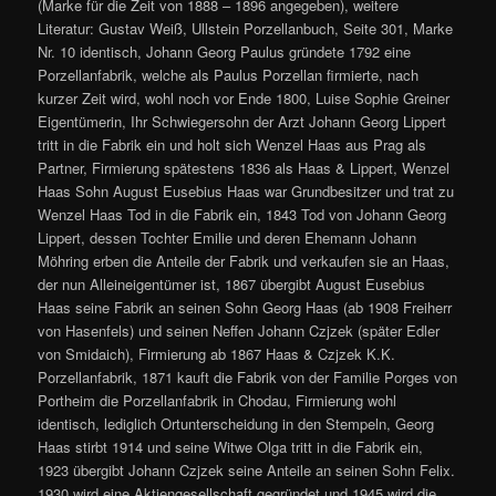
(Marke für die Zeit von 1888 – 1896 angegeben), weitere
Literatur: Gustav Weiß, Ullstein Porzellanbuch, Seite 301, Marke
Nr. 10 identisch, Johann Georg Paulus gründete 1792 eine
Porzellanfabrik, welche als Paulus Porzellan firmierte, nach
kurzer Zeit wird, wohl noch vor Ende 1800, Luise Sophie Greiner
Eigentümerin, Ihr Schwiegersohn der Arzt Johann Georg Lippert
tritt in die Fabrik ein und holt sich Wenzel Haas aus Prag als
Partner, Firmierung spätestens 1836 als Haas & Lippert, Wenzel
Haas Sohn August Eusebius Haas war Grundbesitzer und trat zu
Wenzel Haas Tod in die Fabrik ein, 1843 Tod von Johann Georg
Lippert, dessen Tochter Emilie und deren Ehemann Johann
Möhring erben die Anteile der Fabrik und verkaufen sie an Haas,
der nun Alleineigentümer ist, 1867 übergibt August Eusebius
Haas seine Fabrik an seinen Sohn Georg Haas (ab 1908 Freiherr
von Hasenfels) und seinen Neffen Johann Czjzek (später Edler
von Smidaich), Firmierung ab 1867 Haas & Czjzek K.K.
Porzellanfabrik, 1871 kauft die Fabrik von der Familie Porges von
Portheim die Porzellanfabrik in Chodau, Firmierung wohl
identisch, lediglich Ortunterscheidung in den Stempeln, Georg
Haas stirbt 1914 und seine Witwe Olga tritt in die Fabrik ein,
1923 übergibt Johann Czjzek seine Anteile an seinen Sohn Felix.
1930 wird eine Aktiengesellschaft gegründet und 1945 wird die