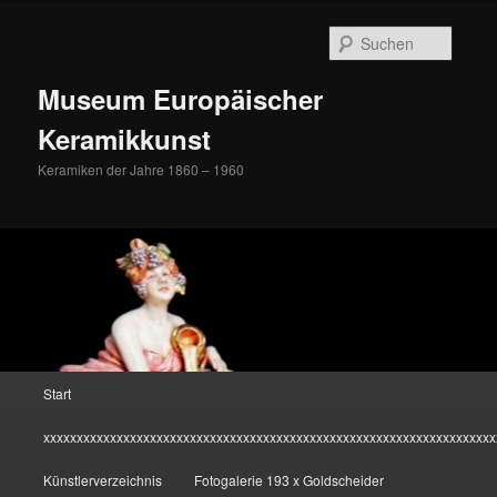
Zum
Inhalt
Suche
wechseln
Museum Europäischer
Keramikkunst
Keramiken der Jahre 1860 – 1960
Hauptmenü
Start
xxxxxxxxxxxxxxxxxxxxxxxxxxxxxxxxxxxxxxxxxxxxxxxxxxxxxxxxxxxxxxxxxxxx
Künstlerverzeichnis
Fotogalerie 193 x Goldscheider