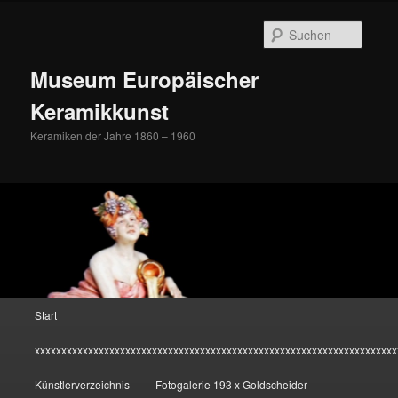
Zum
Inhalt
Suche
wechseln
Museum Europäischer
Keramikkunst
Keramiken der Jahre 1860 – 1960
Hauptmenü
Start
xxxxxxxxxxxxxxxxxxxxxxxxxxxxxxxxxxxxxxxxxxxxxxxxxxxxxxxxxxxxxxxxxxxx
Künstlerverzeichnis
Fotogalerie 193 x Goldscheider