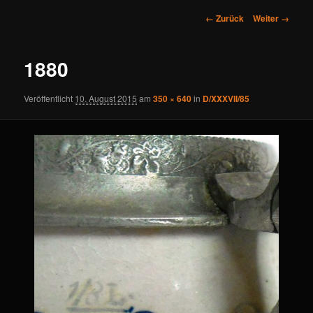
Bilder-
← Zurück
Weiter →
Navigation
1880
Veröffentlicht
10. August 2015
am
350 × 640
in
D/XXXVII/85