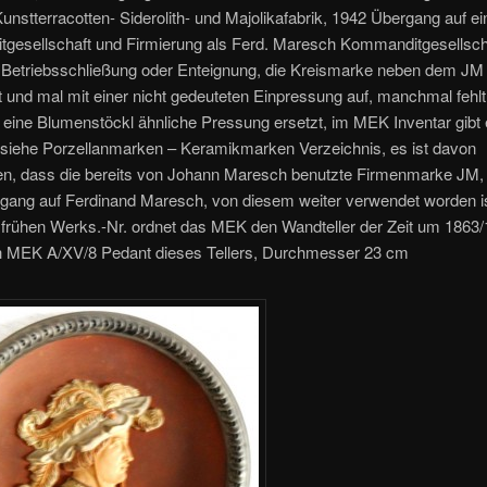
nstterracotten- Siderolith- und Majolikafabrik, 1942 Übergang auf ei
gesellschaft und Firmierung als Ferd. Maresch Kommanditgesellsch
Betriebsschließung oder Enteignung, die Kreismarke neben dem JM t
t und mal mit einer nicht gedeuteten Einpressung auf, manchmal fehlt
 eine Blumenstöckl ähnliche Pressung ersetzt, im MEK Inventar gibt e
 siehe Porzellanmarken – Keramikmarken Verzeichnis, es ist davon
n, dass die bereits von Johann Maresch benutzte Firmenmarke JM
gang auf Ferdinand Maresch, von diesem weiter verwendet worden is
 frühen Werks.-Nr. ordnet das MEK den Wandteller der Zeit um 1863/
h MEK A/XV/8 Pedant dieses Tellers, Durchmesser 23 cm