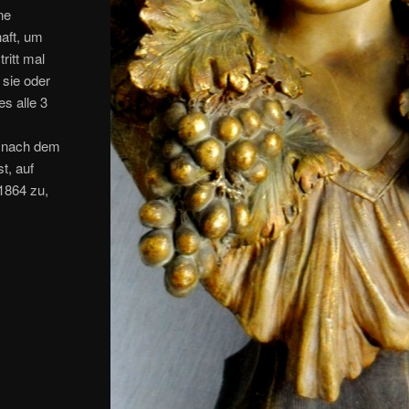
ne
aft, um
ritt mal
 sie oder
s alle 3
, nach dem
t, auf
1864 zu,