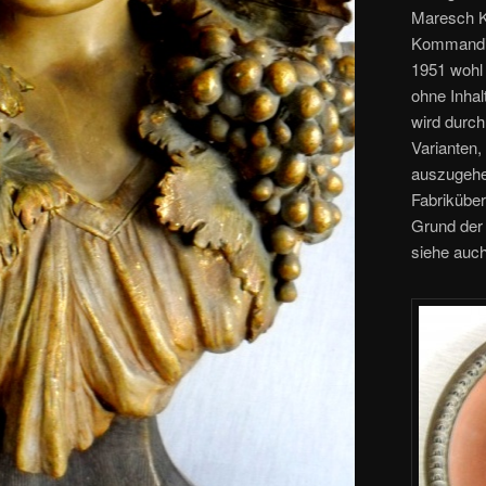
Maresch Ku
Kommandit
1951 wohl 
ohne Inhal
wird durch
Varianten,
auszugehe
Fabriküber
Grund der
siehe auc