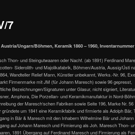
V/7
 Austria/Ungarn/Böhmen, Keramik 1860 – 1960, Inventarnummer
sch Thon- und Steingutwaaren oder Nachf. (ab 1891) Ferdinand Mar
cotten- Siderolith- und Majolikafabrik, Böhmen/Austria, Aussig/Ústi 
64, Wandteller Relief Mann, Künstler unbekannt, Werks.-Nr. 96, Ex
arkt Firmenmarke mit JM (für Johann Maresch) sowie 96 gepresst,
tliche Bezeichnungen/Signaturen unter Glasur, nicht signiert, Literatu
ssner, Amphora, Die Porzellan- und Keramikmanufaktur in Nord-Böhm
reibung der Maresch‘schen Fabriken sowie Seite 196, Marke Nr. 56 
 gründete um 1841 eine Keramikfabrik und firmierte als Adolph Bär, Te
gang in Bär & Maresch mit den Inhabern Wilhelmine Bär und Johann
gang auf Johann Maresch und Firmierung als Joh. Maresch Thon- u
aaren, 1891 Übergang auf Ferdinand Maresch und Firmierung als Fer