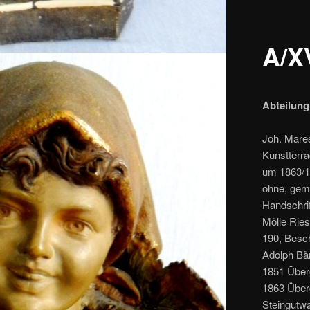
A/X
Abteilung
Joh. Mare
Kunstterra
um 1863/18
ohne, gem
Handschrif
Mölle Rie
190, Besch
Adolph Bär
1851 Über
1863 Über
Steingutw