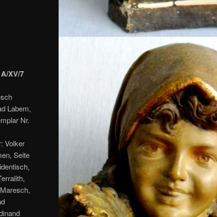
 A/XV/7
esch
nad Labem,
emplar Nr.
r: Volker
en, Seite
identisch,
rralith,
 Maresch,
nd
dinand