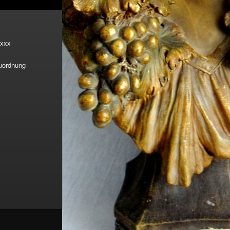
xxx
Zuordnung