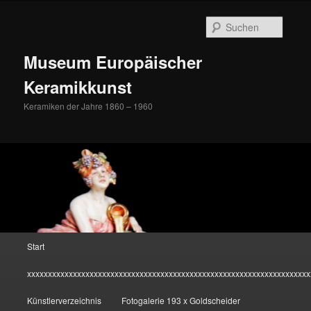
Zum
Inhalt
Suche
wechseln
Museum Europäischer
Keramikkunst
Keramiken der Jahre 1860 – 1960
Hauptmenü
Start
xxxxxxxxxxxxxxxxxxxxxxxxxxxxxxxxxxxxxxxxxxxxxxxxxxxxxxxxxxxxxxxxxxxx
Künstlerverzeichnis
Fotogalerie 193 x Goldscheider