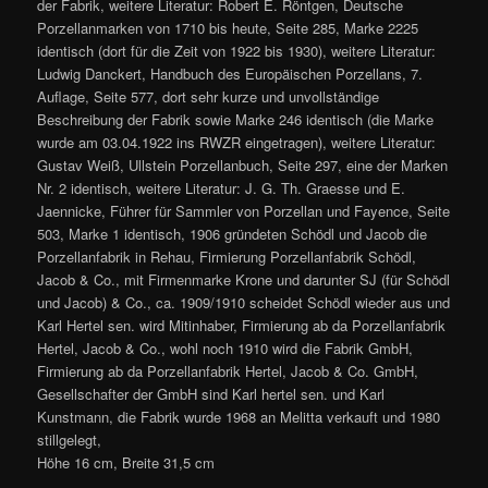
der Fabrik, weitere Literatur: Robert E. Röntgen, Deutsche
Porzellanmarken von 1710 bis heute, Seite 285, Marke 2225
identisch (dort für die Zeit von 1922 bis 1930), weitere Literatur:
Ludwig Danckert, Handbuch des Europäischen Porzellans, 7.
Auflage, Seite 577, dort sehr kurze und unvollständige
Beschreibung der Fabrik sowie Marke 246 identisch (die Marke
wurde am 03.04.1922 ins RWZR eingetragen), weitere Literatur:
Gustav Weiß, Ullstein Porzellanbuch, Seite 297, eine der Marken
Nr. 2 identisch, weitere Literatur: J. G. Th. Graesse und E.
Jaennicke, Führer für Sammler von Porzellan und Fayence, Seite
503, Marke 1 identisch, 1906 gründeten Schödl und Jacob die
Porzellanfabrik in Rehau, Firmierung Porzellanfabrik Schödl,
Jacob & Co., mit Firmenmarke Krone und darunter SJ (für Schödl
und Jacob) & Co., ca. 1909/1910 scheidet Schödl wieder aus und
Karl Hertel sen. wird Mitinhaber, Firmierung ab da Porzellanfabrik
Hertel, Jacob & Co., wohl noch 1910 wird die Fabrik GmbH,
Firmierung ab da Porzellanfabrik Hertel, Jacob & Co. GmbH,
Gesellschafter der GmbH sind Karl hertel sen. und Karl
Kunstmann, die Fabrik wurde 1968 an Melitta verkauft und 1980
stillgelegt,
Höhe 16 cm, Breite 31,5 cm