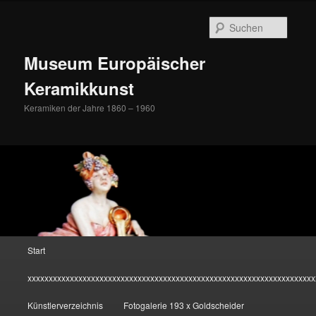
Zum
Inhalt
Suche
wechseln
Museum Europäischer
Keramikkunst
Keramiken der Jahre 1860 – 1960
Hauptmenü
Start
xxxxxxxxxxxxxxxxxxxxxxxxxxxxxxxxxxxxxxxxxxxxxxxxxxxxxxxxxxxxxxxxxxxx
Künstlerverzeichnis
Fotogalerie 193 x Goldscheider