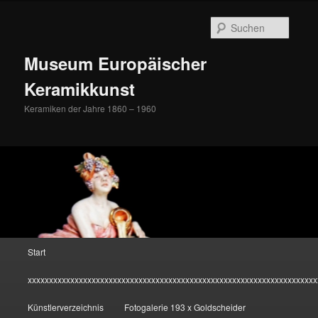
Zum
Inhalt
Suche
wechseln
Museum Europäischer
Keramikkunst
Keramiken der Jahre 1860 – 1960
Hauptmenü
Start
xxxxxxxxxxxxxxxxxxxxxxxxxxxxxxxxxxxxxxxxxxxxxxxxxxxxxxxxxxxxxxxxxxxx
Künstlerverzeichnis
Fotogalerie 193 x Goldscheider