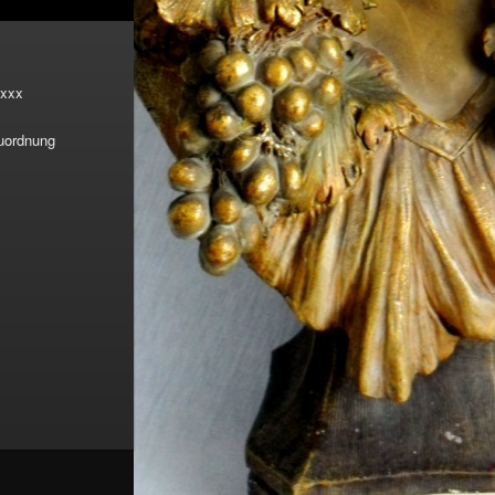
xxx
Zuordnung