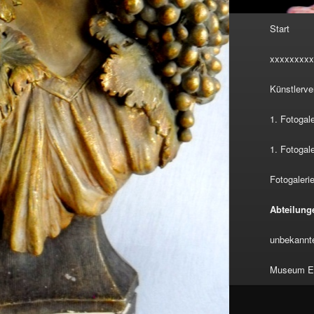
Hauptmenü
Start
xxxxxxxxx
Künstlerve
1. Fotogal
1. Fotogal
Fotogalerie
Abteilung
unbekannte
Museum Eu