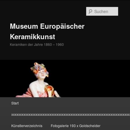
Zum
Inhalt
Suche
wechseln
Museum Europäischer
Keramikkunst
Keramiken der Jahre 1860 – 1960
Hauptmenü
Start
xxxxxxxxxxxxxxxxxxxxxxxxxxxxxxxxxxxxxxxxxxxxxxxxxxxxxxxxxxxxxxxxxxxx
Künstlerverzeichnis
Fotogalerie 193 x Goldscheider