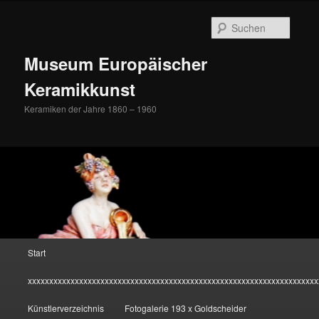
Zum
Inhalt
Suche
wechseln
Museum Europäischer
Keramikkunst
Keramiken der Jahre 1860 – 1960
Hauptmenü
Start
xxxxxxxxxxxxxxxxxxxxxxxxxxxxxxxxxxxxxxxxxxxxxxxxxxxxxxxxxxxxxxxxxxxx
Künstlerverzeichnis
Fotogalerie 193 x Goldscheider