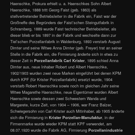
Haenschke, Prokura erhielt u. a. Haenschkes Sohn Albert
Haenschke, 1888 tritt Georg Faist (geb. 1863) als
stellvertretender Betriebsleiter in die Fabrik ein, Faist war der
Großneffe des Begründers der Faist’schen Steingutfabrik in
Schramberg, 1889 wurde Faist technischer Betriebsleiter, als
dieser blieb er bis 1897 in der Fabrik und wechselte dann zur
Tiel’schen Porzellanfabrik in Waldenburg, 1893 verstarb August
Dimter und seine Witwe Anna Dimter (geb. Freyer) trat an seiner
Stelle in die Fabrik ein, die Firmierung änderte sich in etwa zu
dieser Zeit in
Porzellanfabrik Carl Krister
, 1895 schied Anna
Dimter aus, neue Inhaber Robert und Albert Haenschke,
1902/1903 wurden zwei neue Marken eingeführt bei denen KPM
durch KPF (für Krister Porzellanfabrik) ersetzt wurde, 1904
verstarb Robert Haenschke sowie noch im gleichen Jahr seine
Witwe Magarethe Haenschke, neue Eigentümer wurden Albert
Haenschke sowie dessen zwei Schwestern Wanda und
Margarete, kurze Zeit, von 1904 – 1906, war Franz Balzer,
Schwiegersohn von Carl Krister auch Mitinhaber, ab 1905 änderte
sich die Firmierung in
Krister Porzellan-Manufaktur
, in der
Firmenmarke wurde wieder KPM statt KPF verwendet, am
08.07.1920 wurde die Fabrik AG, Firmierung
Porzellanindustrie