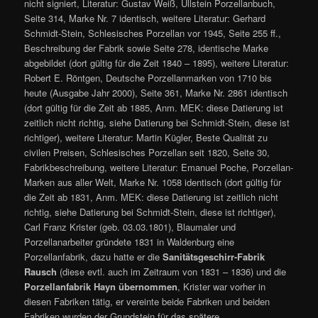
nicht signiert, Literatur: Gustav Weiß, Ullstein Porzellanbuch,
Seite 314, Marke Nr. 7 identisch, weitere Literatur: Gerhard
Schmidt-Stein, Schlesisches Porzellan vor 1945, Seite 255 ff.,
Beschreibung der Fabrik sowie Seite 278, identische Marke
abgebildet (dort gültig für die Zeit 1840 – 1895), weitere Literatur:
Robert E. Röntgen, Deutsche Porzellanmarken von 1710 bis
heute (Ausgabe Jahr 2000), Seite 361, Marke Nr. 2861 identisch
(dort gültig für die Zeit ab 1885, Anm. MEK: diese Datierung ist
zeitlich nicht richtig, siehe Datierung bei Schmidt-Stein, diese ist
richtiger), weitere Literatur: Martin Kügler, Beste Qualität zu
civilen Preisen, Schlesisches Porzellan seit 1820, Seite 30,
Fabrikbeschreibung, weitere Literatur: Emanuel Poche, Porzellan-
Marken aus aller Welt, Marke Nr. 1058 identisch (dort gültig für
die Zeit ab 1831, Anm. MEK: diese Datierung ist zeitlich nicht
richtig, siehe Datierung bei Schmidt-Stein, diese ist richtiger),
Carl Franz Krister (geb. 03.03.1801), Blaumaler und
Porzellanarbeiter gründete 1831 in Waldenburg eine
Porzellanfabrik, dazu hatte er die
Sanitätsgeschirr-Fabrik
Rausch
(diese evtl. auch im Zeitraum von 1831 – 1836) und die
Porzellanfabrik Hayn übernommen
, Krister war vorher in
diesen Fabriken tätig, er vereinte beide Fabriken und beiden
Fabriken wurden der Grundstein für das spätere