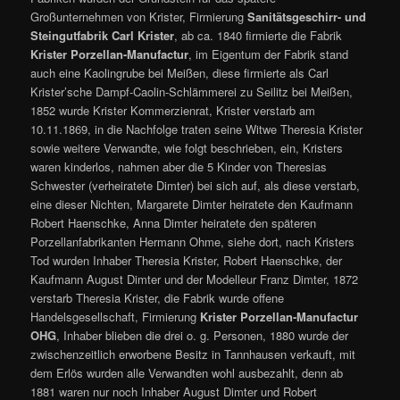
Großunternehmen von Krister, Firmierung
Sanitätsgeschirr- und
Steingutfabrik Carl Krister
, ab ca. 1840 firmierte die Fabrik
Krister Porzellan-Manufactur
, im Eigentum der Fabrik stand
auch eine Kaolingrube bei Meißen, diese firmierte als Carl
Krister’sche Dampf-Caolin-Schlämmerei zu Seilitz bei Meißen,
1852 wurde Krister Kommerzienrat, Krister verstarb am
10.11.1869, in die Nachfolge traten seine Witwe Theresia Krister
sowie weitere Verwandte, wie folgt beschrieben, ein, Kristers
waren kinderlos, nahmen aber die 5 Kinder von Theresias
Schwester (verheiratete Dimter) bei sich auf, als diese verstarb,
eine dieser Nichten, Margarete Dimter heiratete den Kaufmann
Robert Haenschke, Anna Dimter heiratete den späteren
Porzellanfabrikanten Hermann Ohme, siehe dort, nach Kristers
Tod wurden Inhaber Theresia Krister, Robert Haenschke, der
Kaufmann August Dimter und der Modelleur Franz Dimter, 1872
verstarb Theresia Krister, die Fabrik wurde offene
Handelsgesellschaft, Firmierung
Krister Porzellan-Manufactur
OHG
, Inhaber blieben die drei o. g. Personen, 1880 wurde der
zwischenzeitlich erworbene Besitz in Tannhausen verkauft, mit
dem Erlös wurden alle Verwandten wohl ausbezahlt, denn ab
1881 waren nur noch Inhaber August Dimter und Robert