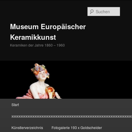
Zum
Inhalt
Suche
wechseln
Museum Europäischer
Keramikkunst
Keramiken der Jahre 1860 – 1960
Hauptmenü
Start
xxxxxxxxxxxxxxxxxxxxxxxxxxxxxxxxxxxxxxxxxxxxxxxxxxxxxxxxxxxxxxxxxxxx
Künstlerverzeichnis
Fotogalerie 193 x Goldscheider