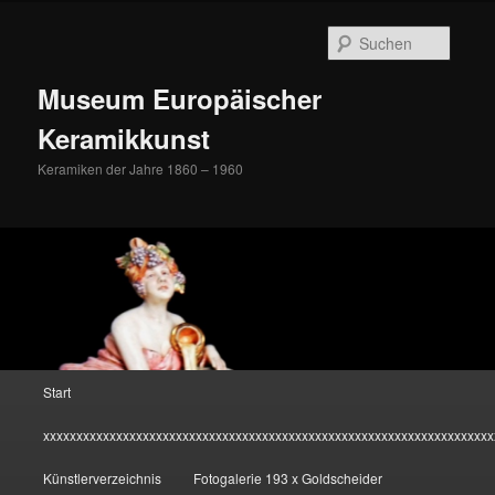
Zum
Inhalt
Suche
wechseln
Museum Europäischer
Keramikkunst
Keramiken der Jahre 1860 – 1960
Hauptmenü
Start
xxxxxxxxxxxxxxxxxxxxxxxxxxxxxxxxxxxxxxxxxxxxxxxxxxxxxxxxxxxxxxxxxxxx
Künstlerverzeichnis
Fotogalerie 193 x Goldscheider