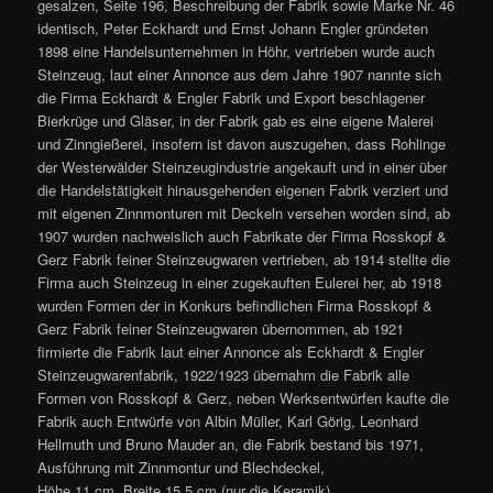
gesalzen, Seite 196, Beschreibung der Fabrik sowie Marke Nr. 46
identisch, Peter Eckhardt und Ernst Johann Engler gründeten
1898 eine Handelsunternehmen in Höhr, vertrieben wurde auch
Steinzeug, laut einer Annonce aus dem Jahre 1907 nannte sich
die Firma Eckhardt & Engler Fabrik und Export beschlagener
Bierkrüge und Gläser, in der Fabrik gab es eine eigene Malerei
und Zinngießerei, insofern ist davon auszugehen, dass Rohlinge
der Westerwälder Steinzeugindustrie angekauft und in einer über
die Handelstätigkeit hinausgehenden eigenen Fabrik verziert und
mit eigenen Zinnmonturen mit Deckeln versehen worden sind, ab
1907 wurden nachweislich auch Fabrikate der Firma Rosskopf &
Gerz Fabrik feiner Steinzeugwaren vertrieben, ab 1914 stellte die
Firma auch Steinzeug in einer zugekauften Eulerei her, ab 1918
wurden Formen der in Konkurs befindlichen Firma Rosskopf &
Gerz Fabrik feiner Steinzeugwaren übernommen, ab 1921
firmierte die Fabrik laut einer Annonce als Eckhardt & Engler
Steinzeugwarenfabrik, 1922/1923 übernahm die Fabrik alle
Formen von Rosskopf & Gerz, neben Werksentwürfen kaufte die
Fabrik auch Entwürfe von Albin Müller, Karl Görig, Leonhard
Hellmuth und Bruno Mauder an, die Fabrik bestand bis 1971,
Ausführung mit Zinnmontur und Blechdeckel,
Höhe 11 cm, Breite 15,5 cm (nur die Keramik)