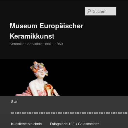
Zum
Inhalt
Suche
wechseln
Museum Europäischer
Keramikkunst
Keramiken der Jahre 1860 – 1960
Hauptmenü
Start
xxxxxxxxxxxxxxxxxxxxxxxxxxxxxxxxxxxxxxxxxxxxxxxxxxxxxxxxxxxxxxxxxxxx
Künstlerverzeichnis
Fotogalerie 193 x Goldscheider