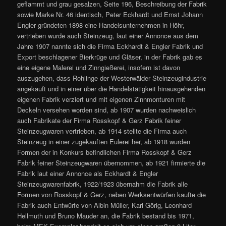
geflammt und grau gesalzen, Seite 196, Beschreibung der Fabrik
sowie Marke Nr. 46 identisch, Peter Eckhardt und Ernst Johann
Engler gründeten 1898 eine Handelsunternehmen in Höhr,
vertrieben wurde auch Steinzeug, laut einer Annonce aus dem
Jahre 1907 nannte sich die Firma Eckhardt & Engler Fabrik und
Export beschlagener Bierkrüge und Gläser, in der Fabrik gab es
eine eigene Malerei und Zinngießerei, insofern ist davon
auszugehen, dass Rohlinge der Westerwälder Steinzeugindustrie
angekauft und in einer über die Handelstätigkeit hinausgehenden
eigenen Fabrik verziert und mit eigenen Zinnmonturen mit
Deckeln versehen worden sind, ab 1907 wurden nachweislich
auch Fabrikate der Firma Rosskopf & Gerz Fabrik feiner
Steinzeugwaren vertrieben, ab 1914 stellte die Firma auch
Steinzeug in einer zugekauften Eulerei her, ab 1918 wurden
Formen der in Konkurs befindlichen Firma Rosskopf & Gerz
Fabrik feiner Steinzeugwaren übernommen, ab 1921 firmierte die
Fabrik laut einer Annonce als Eckhardt & Engler
Steinzeugwarenfabrik, 1922/1923 übernahm die Fabrik alle
Formen von Rosskopf & Gerz, neben Werksentwürfen kaufte die
Fabrik auch Entwürfe von Albin Müller, Karl Görig, Leonhard
Hellmuth und Bruno Mauder an, die Fabrik bestand bis 1971,