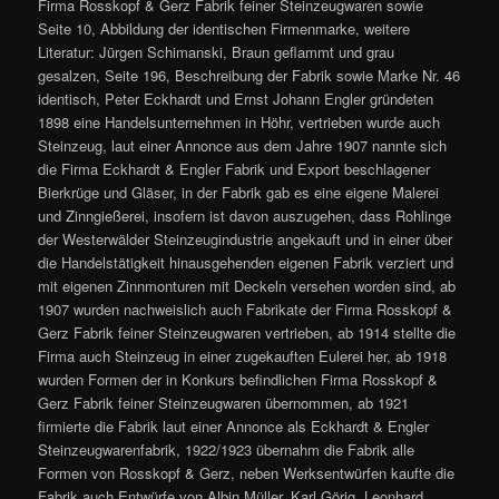
Firma Rosskopf & Gerz Fabrik feiner Steinzeugwaren sowie
Seite 10, Abbildung der identischen Firmenmarke, weitere
Literatur: Jürgen Schimanski, Braun geflammt und grau
gesalzen, Seite 196, Beschreibung der Fabrik sowie Marke Nr. 46
identisch, Peter Eckhardt und Ernst Johann Engler gründeten
1898 eine Handelsunternehmen in Höhr, vertrieben wurde auch
Steinzeug, laut einer Annonce aus dem Jahre 1907 nannte sich
die Firma Eckhardt & Engler Fabrik und Export beschlagener
Bierkrüge und Gläser, in der Fabrik gab es eine eigene Malerei
und Zinngießerei, insofern ist davon auszugehen, dass Rohlinge
der Westerwälder Steinzeugindustrie angekauft und in einer über
die Handelstätigkeit hinausgehenden eigenen Fabrik verziert und
mit eigenen Zinnmonturen mit Deckeln versehen worden sind, ab
1907 wurden nachweislich auch Fabrikate der Firma Rosskopf &
Gerz Fabrik feiner Steinzeugwaren vertrieben, ab 1914 stellte die
Firma auch Steinzeug in einer zugekauften Eulerei her, ab 1918
wurden Formen der in Konkurs befindlichen Firma Rosskopf &
Gerz Fabrik feiner Steinzeugwaren übernommen, ab 1921
firmierte die Fabrik laut einer Annonce als Eckhardt & Engler
Steinzeugwarenfabrik, 1922/1923 übernahm die Fabrik alle
Formen von Rosskopf & Gerz, neben Werksentwürfen kaufte die
Fabrik auch Entwürfe von Albin Müller, Karl Görig, Leonhard