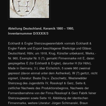
Abteilung Deutschland, Keramik 1860 – 1960,
Inventarnummer D/XXXIX/3
Eckhardt & Engler Steinzeugwarenfabrik vormals Eckhardt &
Engler Fabrik und Export beschlagener Bierkrüge und Gläser,
Deutschland, Höhr, um 1918, Krug, Künstler unbekannt, Werks.-
Nr. 960, Exemplar Nr. 5 (?), gemarkt Firmenmarke mit E, daran
gespiegeltes E (für Eckhardt & Engler), darunter H (für Höhr),
Made in Germany, 3 L über Eichstrich, 5 sowie 960 zweimal
gepresst (davon einmal unter dem Asthenkel), W (?) geritzt, nicht
signiert, Literatur: Beate Dry-v. Zezschwitz, Westerwälder
Steinzeug des Jugendstils IV, Rosskopf & Gerz, Seite 8,
zeitlicher Nachweis des Produktionsbeginns, Nachweis der
Formenübernahme von der Firma Rosskopf & Gerz Fabrik feiner
Steinzeugwaren sowie Seite 10, Abbildung der identischen
Firmenmarke, weitere Literatur: Jürgen Schimanski, Braun