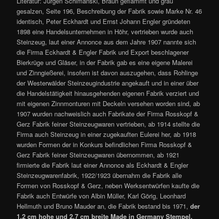
Literatur: Jürgen Schimanski, Braun geflammt und grau
gesalzen, Seite 196, Beschreibung der Fabrik sowie Marke Nr. 46
identisch, Peter Eckhardt und Ernst Johann Engler gründeten
1898 eine Handelsunternehmen in Höhr, vertrieben wurde auch
Steinzeug, laut einer Annonce aus dem Jahre 1907 nannte sich
die Firma Eckhardt & Engler Fabrik und Export beschlagener
Bierkrüge und Gläser, in der Fabrik gab es eine eigene Malerei
und Zinngießerei, insofern ist davon auszugehen, dass Rohlinge
der Westerwälder Steinzeugindustrie angekauft und in einer über
die Handelstätigkeit hinausgehenden eigenen Fabrik verziert und
mit eigenen Zinnmonturen mit Deckeln versehen worden sind, ab
1907 wurden nachweislich auch Fabrikate der Firma Rosskopf &
Gerz Fabrik feiner Steinzeugwaren vertrieben, ab 1914 stellte die
Firma auch Steinzeug in einer zugekauften Eulerei her, ab 1918
wurden Formen der in Konkurs befindlichen Firma Rosskopf &
Gerz Fabrik feiner Steinzeugwaren übernommen, ab 1921
firmierte die Fabrik laut einer Annonce als Eckhardt & Engler
Steinzeugwarenfabrik, 1922/1923 übernahm die Fabrik alle
Formen von Rosskopf & Gerz, neben Werksentwürfen kaufte die
Fabrik auch Entwürfe von Albin Müller, Karl Görig, Leonhard
Hellmuth und Bruno Mauder an, die Fabrik bestand bis 1971,
der
1,2 cm hohe und 2,7 cm breite Made in Germany Stempel,