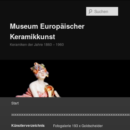
Zum
Inhalt
Suche
wechseln
Museum Europäischer
Keramikkunst
Keramiken der Jahre 1860 – 1960
Hauptmenü
Start
xxxxxxxxxxxxxxxxxxxxxxxxxxxxxxxxxxxxxxxxxxxxxxxxxxxxxxxxxxxxxxxxxxxx
Künstlerverzeichnis
Fotogalerie 193 x Goldscheider