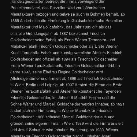
Handelsgeschäften betreibt die Firma vorwiegend die
Porzellanmalerei, das Porzellan wird von böhmischen
Manufakturen bezogen und teilweise auch in Böhmen bemalt, ab
1885 ändert sich die Firmierung in Goldscheider’sche Porzellan-
Manufaktur und Majolicafabrik, das Jahr 1885 gilt als das
offizielle Gründungsjahr, ab 1887 bezeichnet Friedrich
Goldscheider seine Fabrik als Erste Wiener Terracotta- und
Majolika-Fabrik Friedrich Goldscheider oder als Erste Wiener
Kunst-Terracotta-Fabrik und kunstgewerbliche Ateliers Friedrich
Goldscheider und offiziell ab 1894 als Friedrich Goldscheider
Erste Wiener Terrakottafabrik, Friedrich Goldscheider stirbt im
Jahre 1897, seine Ehefrau Regine Goldscheider wird
Alleineigentümer und firmiert ab 1899 als Friedrich Goldscheider
in Wien, Berlin und Leipzig, ab 1907 firmiert die Firma als Erste
Wiener Terrakottafabrik und Atelier für künstlerische Fayencen
Friedrich Goldscheider, im Jahre 1918 stirbt Regine und die
Söhne Walter und Marcell Goldscheider werden Inhaber, ab 1921
ändert sich die Firmierung in Wiener Manufaktur Friedrich
Goldscheider, 1928 scheidet Marcell Goldscheider aus und
gründet seine eigene Firma in Wien, 1939 wird die Firma arisiert
und Josef Schuster wird Inhaber, Firmierung ab 1939, Wiener
Manufaktur Friedrich Goldscheider Nachf., Inhaber Josef