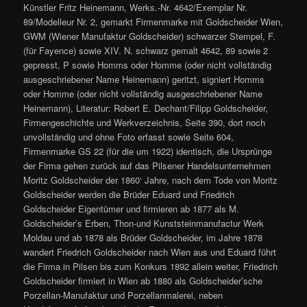
Künstler Fritz Heinemann, Werks.-Nr. 4642/Exemplar Nr.
89/Modelleur Nr. 2, gemarkt Firmenmarke mit Goldscheider Wien,
GWM (Wiener Manufaktur Goldscheider) schwarzer Stempel, F.
(für Fayence) sowie XIV. N. schwarz gemalt 4642, 89 sowie 2
gepresst, P sowie Homms oder Homme (oder nicht vollständig
ausgeschriebener Name Heinemann) geritzt, signiert Homms
oder Homme (oder nicht vollständig ausgeschriebener Name
Heinemann), Literatur: Robert E. Dechant/Filipp Goldscheider,
Firmengeschichte und Werkverzeichnis, Seite 390, dort noch
unvollständig und ohne Foto erfasst sowie Seite 604,
Firmenmarke GS 22 (für die um 1922) identisch, die Ursprünge
der Firma gehen zurück auf das Pilsener Handelsunternehmen
Moritz Goldscheider der 1860‘ Jahre, nach dem Tode von Moritz
Goldscheider werden die Brüder Eduard und Friedrich
Goldscheider Eigentümer und firmieren ab 1877 als M.
Goldscheider’s Erben, Thon-und Kunststeinmanufactur Werk
Moldau und ab 1878 als Brüder Goldscheider, im Jahre 1878
wandert Friedrich Goldscheider nach Wien aus und Eduard führt
die Firma in Pilsen bis zum Konkurs 1892 allein weiter, Friedrich
Goldscheider firmiert in Wien ab 1880 als Goldscheider’sche
Porzellan-Manufaktur und Porzellanmalerei, neben