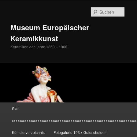
Zum
Inhalt
Suche
wechseln
Museum Europäischer
Keramikkunst
Keramiken der Jahre 1860 – 1960
Hauptmenü
Start
xxxxxxxxxxxxxxxxxxxxxxxxxxxxxxxxxxxxxxxxxxxxxxxxxxxxxxxxxxxxxxxxxxxx
Künstlerverzeichnis
Fotogalerie 193 x Goldscheider