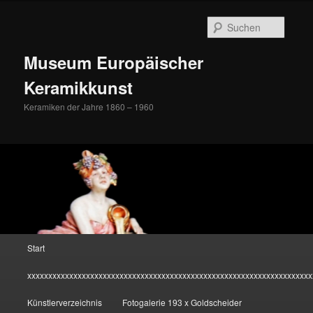
Zum
Inhalt
Suche
wechseln
Museum Europäischer
Keramikkunst
Keramiken der Jahre 1860 – 1960
Hauptmenü
Start
xxxxxxxxxxxxxxxxxxxxxxxxxxxxxxxxxxxxxxxxxxxxxxxxxxxxxxxxxxxxxxxxxxxx
Künstlerverzeichnis
Fotogalerie 193 x Goldscheider