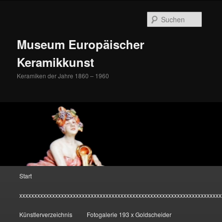
Zum
Inhalt
Suche
wechseln
Museum Europäischer
Keramikkunst
Keramiken der Jahre 1860 – 1960
Hauptmenü
Start
xxxxxxxxxxxxxxxxxxxxxxxxxxxxxxxxxxxxxxxxxxxxxxxxxxxxxxxxxxxxxxxxxxxx
Künstlerverzeichnis
Fotogalerie 193 x Goldscheider