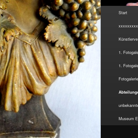
Hauptmenü
Start
xxxxxxxxx
Künstlerve
1. Fotogal
1. Fotogal
Fotogalerie
Abteilung
unbekannte
Museum Eu