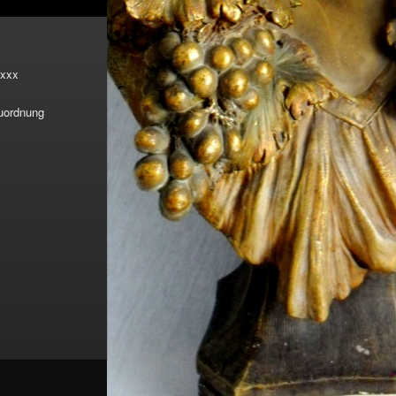
xxx
Zuordnung