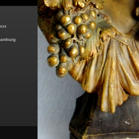
xxx
Zuordnung