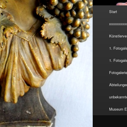
Hauptmenü
Start
xxxxxxxxx
Künstlerve
1. Fotogal
1. Fotogal
Fotogalerie
Abteilunge
unbekannte
Museum Eu