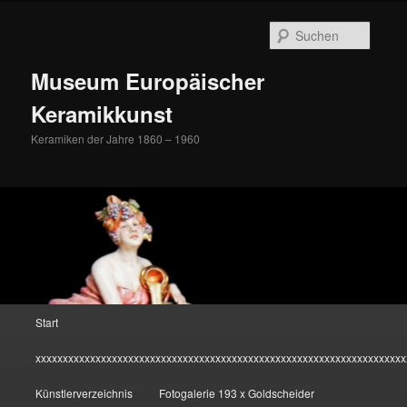
Zum
Inhalt
Suche
wechseln
Museum Europäischer
Keramikkunst
Keramiken der Jahre 1860 – 1960
Hauptmenü
Start
xxxxxxxxxxxxxxxxxxxxxxxxxxxxxxxxxxxxxxxxxxxxxxxxxxxxxxxxxxxxxxxxxxxx
Künstlerverzeichnis
Fotogalerie 193 x Goldscheider