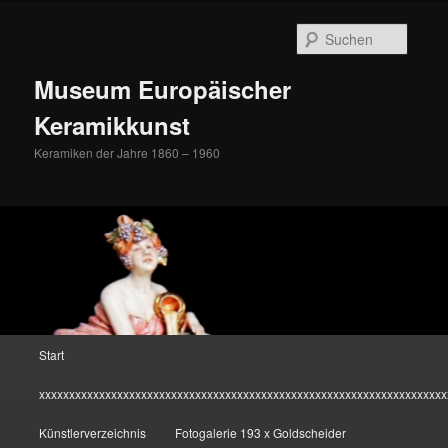
Zum
Inhalt
Suche
wechseln
Museum Europäischer
Keramikkunst
Keramiken der Jahre 1860 – 1960
Hauptmenü
Start
xxxxxxxxxxxxxxxxxxxxxxxxxxxxxxxxxxxxxxxxxxxxxxxxxxxxxxxxxxxxxxxxxxxx
Künstlerverzeichnis
Fotogalerie 193 x Goldscheider