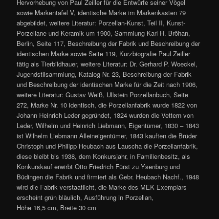
Hervorhebung von Paul Zeiller für die Entwürfe seiner Vögel
sowie Markentafel V, identische Marke im Markenkasten 79
abgebildet, weitere Literatur: Porzellan-Kunst, Teil II, Kunst-
Porzellane und Keramik um 1900, Sammlung Karl H. Bröhan,
Berlin, Seite 117, Beschreibung der Fabrik und Beschreibung der
identischen Marke sowie Seite 119, Kurzbiografie Paul Zeiller
tätig als Tierbildhauer, weitere Literatur: Dr. Gerhard P. Woeckel,
Jugendstilsammlung, Katalog Nr. 23, Beschreibung der Fabrik
und Beschreibung der identischen Marke für die Zeit nach 1906,
weitere Literatur: Gustav Weiß, Ullstein Porzellanbuch, Seite
272, Marke Nr. 10 identisch, die Porzellanfabrik wurde 1822 von
Johann Heinrich Leder gegründet, 1824 wurden die Vettern von
Leder, Wilhelm und Heinrich Liebmann, Eigentümer, 1830 – 1843
ist Wilhelm Liebmann Alleineigentümer, 1843 kauften die Brüder
Christoph und Philipp Heubach aus Lauscha die Porzellanfabrik,
diese bleibt bis 1938, dem Konkursjahr, in Familienbesitz, als
Konkurskauf erwirbt Otto Friedrich Fürst zu Ysenburg und
Büdingen die Fabrik und firmiert als Gebr. Heubach Nachf., 1948
wird die Fabrik verstaatlicht, die Marke des MEK Exemplars
erscheint grün bläulich, Ausführung in Porzellan,
Höhe 16,5 cm, Breite 30 cm