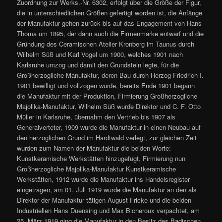
Zuordnung zur Werks.-Nr. 6302, erfolgt über die Größe der Figur,
die in unterschiedlichen Größen gefertigt worden ist, die Anfänge
der Manufaktur gehen zurück bis auf das Engagement von Hans
Thoma um 1895, der dann auch die Firmenmarke entwarf und die
Gründung des Ceramischen Atelier Kronberg im Taunus durch
Wilhelm Süß und Karl Vogel um 1900, welches 1901 nach
Karlsruhe umzog und damit den Grundstein legte, für die
Großherzogliche Manufaktur, deren Bau durch Herzog Friedrich I.
1901 bewilligt und vollzogen wurde, bereits Ende 1901 begann
die Manufaktur mit der Produktion, Firmierung Großherzogliche
Majolika-Manufaktur, Wilhelm Süß wurde Direktor und C. F. Otto
Müller in Karlsruhe, übernahm den Vertrieb bis 1907 als
Generalverteter, 1909 wurde die Manufaktur in einen Neubau auf
den herzoglichen Grund im Hardtwald verlegt, zur gleichen Zeit
wurden zum Namen der Manufaktur die beiden Worte:
Kunstkeramische Werkstätten hinzugefügt, Firmierung nun
Großherzogliche Majolika-Manufaktur Kunstkeramische
Werkstätten, 1912 wurde die Manufaktur ins Handelsregister
eingetragen, am 01. Juli 1919 wurde die Manufaktur an den als
Direktor der Manufaktur tätigen August Fricke und die beiden
Industriellen Hans Duensing und Max Bicheroux verpachtet, am
25. März 1919 ging die Manufaktur in den Besitz des Badischen