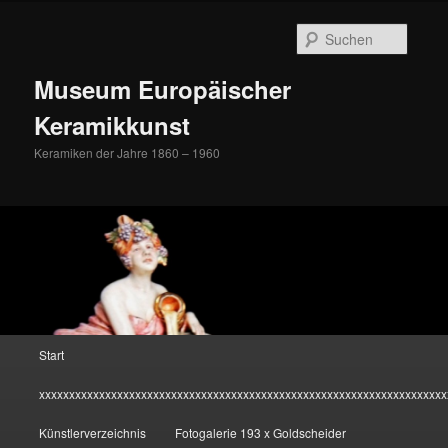
Zum
Inhalt
Suche
wechseln
Museum Europäischer
Keramikkunst
Keramiken der Jahre 1860 – 1960
Hauptmenü
Start
xxxxxxxxxxxxxxxxxxxxxxxxxxxxxxxxxxxxxxxxxxxxxxxxxxxxxxxxxxxxxxxxxxxx
Künstlerverzeichnis
Fotogalerie 193 x Goldscheider