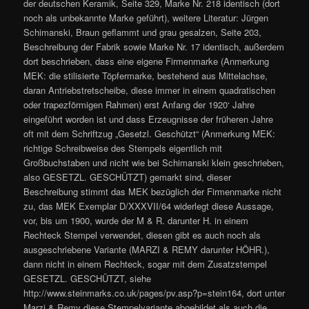
der deutschen Keramik, Seite 329, Marke Nr. 218 identisch (dort
noch als unbekannte Marke geführt), weitere Literatur: Jürgen
Schimanski, Braun geflammt und grau gesalzen, Seite 203,
Beschreibung der Fabrik sowie Marke Nr. 17 identisch, außerdem
dort beschrieben, dass eine eigene Firmenmarke (Anmerkung
MEK: die stilisierte Töpfermarke, bestehend aus Mittelachse,
daran Antriebstretscheibe, diese immer in einem quadratischen
oder trapezförmigen Rahmen) erst Anfang der 1920‘ Jahre
eingeführt worden ist und dass Erzeugnisse der früheren Jahre
oft mit dem Schriftzug „Gesetzl. Geschützt“ (Anmerkung MEK:
richtige Schreibweise des Stempels eigentlich mit
Großbuchstaben und nicht wie bei Schimanski klein geschrieben,
also GESETZL. GESCHÜTZT) gemarkt sind, dieser
Beschreibung stimmt das MEK bezüglich der Firmenmarke nicht
zu, das MEK Exemplar D/XXXVII/64 widerlegt diese Aussage,
vor, bis um 1900, wurde der M & R. darunter H. in einem
Rechteck Stempel verwendet, diesen gibt es auch noch als
ausgeschriebene Variante (MARZI & REMY darunter HÖHR.),
dann nicht in einem Rechteck, sogar mit dem Zusatzstempel
GESETZL. GESCHÜTZT, siehe
http://www.steinmarks.co.uk/pages/pv.asp?p=stein164, dort unter
Marzi & Remy diese Stempelvariante abgebildet als auch die