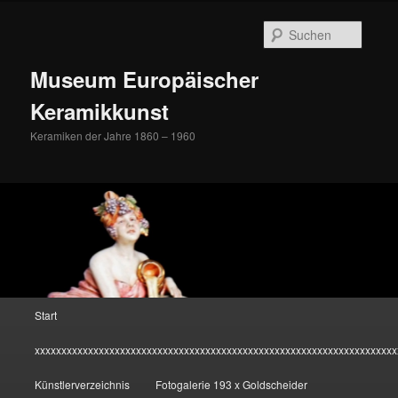
Zum
Inhalt
Suche
wechseln
Museum Europäischer
Keramikkunst
Keramiken der Jahre 1860 – 1960
Hauptmenü
Start
xxxxxxxxxxxxxxxxxxxxxxxxxxxxxxxxxxxxxxxxxxxxxxxxxxxxxxxxxxxxxxxxxxxx
Künstlerverzeichnis
Fotogalerie 193 x Goldscheider