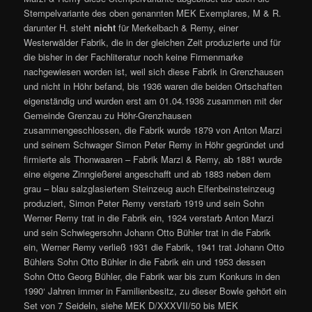
Stempelvariante des oben genannten MEK Exemplares, M & R.
darunter H. steht
nicht
für Merkelbach & Remy, einer
Westerwälder Fabrik, die in der gleichen Zeit produzierte und für
die bisher in der Fachliteratur noch keine Firmenmarke
nachgewiesen worden ist, weil sich diese Fabrik in Grenzhausen
und nicht in Höhr befand, bis 1936 waren die beiden Ortschaften
eigenständig und wurden erst am 01.04.1936 zusammen mit der
Gemeinde Grenzau zu Höhr-Grenzhausen
zusammengeschlossen, die Fabrik wurde 1879 von Anton Marzi
und seinem Schwager Simon Peter Remy in Höhr gegründet und
firmierte als Thonwaaren – Fabrik Marzi & Remy, ab 1881 wurde
eine eigene Zinngießerei angeschafft und ab 1883 neben dem
grau – blau salzglasiertem Steinzeug auch Elfenbeinsteinzeug
produziert, Simon Peter Remy verstarb 1919 und sein Sohn
Werner Remy trat in die Fabrik ein, 1924 verstarb Anton Marzi
und sein Schwiegersohn Johann Otto Bühler trat in die Fabrik
ein, Werner Remy verließ 1931 die Fabrik, 1941 trat Johann Otto
Bühlers Sohn Otto Bühler in die Fabrik ein und 1953 dessen
Sohn Otto Georg Bühler, die Fabrik war bis zum Konkurs in den
1990‘ Jahren immer in Familienbesitz, zu dieser Bowle gehört ein
Set von 7 Seideln, siehe MEK D/XXXVII/50 bis MEK