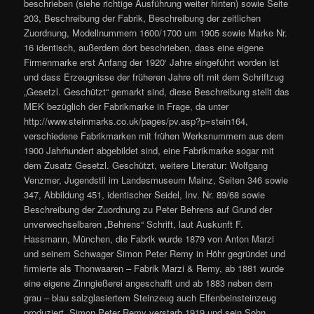
beschrieben (siehe richtige Ausführung weiter hinten) sowie Seite
203, Beschreibung der Fabrik, Beschreibung der zeitlichen
Zuordnung, Modellnummern 1600/1700 um 1905 sowie Marke Nr.
16 identisch, außerdem dort beschrieben, dass eine eigene
Firmenmarke erst Anfang der 1920‘ Jahre eingeführt worden ist
und dass Erzeugnisse der früheren Jahre oft mit dem Schriftzug
„Gesetzl. Geschützt“ gemarkt sind, diese Beschreibung stellt das
MEK bezüglich der Fabrikmarke in Frage, da unter
http://www.steinmarks.co.uk/pages/pv.asp?p=stein164,
verschiedene Fabrikmarken mit frühen Werksnummern aus dem
1900 Jahrhundert abgebildet sind, eine Fabrikmarke sogar mit
dem Zusatz Gesetzl. Geschützt, weitere Literatur: Wolfgang
Venzmer, Jugendstil im Landesmuseum Mainz, Seiten 346 sowie
347, Abbildung 451, identischer Seidel, Inv. Nr. 89/68 sowie
Beschreibung der Zuordnung zu Peter Behrens auf Grund der
unverwechselbaren „Behrens“ Schrift, laut Auskunft F.
Hassmann, München, die Fabrik wurde 1879 von Anton Marzi
und seinem Schwager Simon Peter Remy in Höhr gegründet und
firmierte als Thonwaaren – Fabrik Marzi & Remy, ab 1881 wurde
eine eigene Zinngießerei angeschafft und ab 1883 neben dem
grau – blau salzglasiertem Steinzeug auch Elfenbeinsteinzeug
produziert, Simon Peter Remy verstarb 1919 und sein Sohn