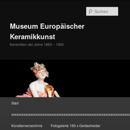
Zum
Inhalt
Suche
wechseln
Museum Europäischer
Keramikkunst
Keramiken der Jahre 1860 – 1960
Hauptmenü
Start
xxxxxxxxxxxxxxxxxxxxxxxxxxxxxxxxxxxxxxxxxxxxxxxxxxxxxxxxxxxxxxxxxxxx
Künstlerverzeichnis
Fotogalerie 193 x Goldscheider