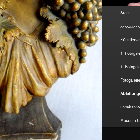
Hauptmenü
Start
xxxxxxxxx
Künstlerve
1. Fotogal
1. Fotogal
Fotogalerie
Abteilung
unbekannte
Museum Eu