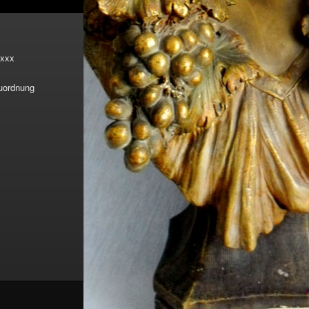
xxx
Zuordnung