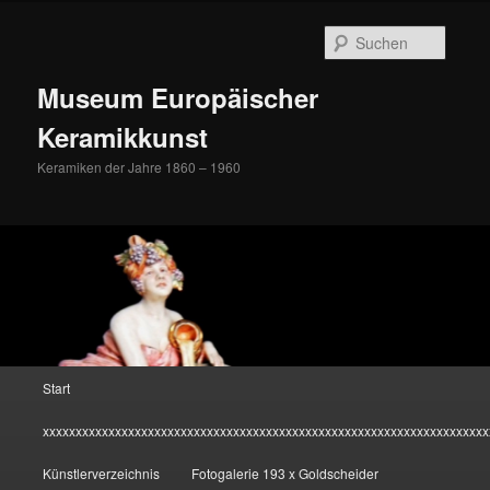
Zum
Inhalt
Suche
wechseln
Museum Europäischer
Keramikkunst
Keramiken der Jahre 1860 – 1960
Hauptmenü
Start
xxxxxxxxxxxxxxxxxxxxxxxxxxxxxxxxxxxxxxxxxxxxxxxxxxxxxxxxxxxxxxxxxxxx
Künstlerverzeichnis
Fotogalerie 193 x Goldscheider