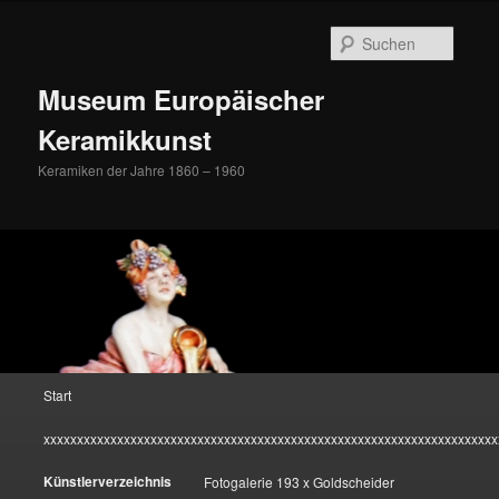
Zum
Inhalt
Suche
wechseln
Museum Europäischer
Keramikkunst
Keramiken der Jahre 1860 – 1960
Hauptmenü
Start
xxxxxxxxxxxxxxxxxxxxxxxxxxxxxxxxxxxxxxxxxxxxxxxxxxxxxxxxxxxxxxxxxxxx
Künstlerverzeichnis
Fotogalerie 193 x Goldscheider