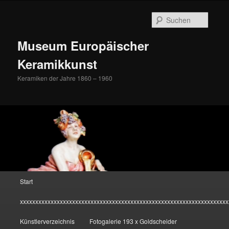
Zum
Inhalt
Suche
wechseln
Museum Europäischer
Keramikkunst
Keramiken der Jahre 1860 – 1960
Hauptmenü
Start
xxxxxxxxxxxxxxxxxxxxxxxxxxxxxxxxxxxxxxxxxxxxxxxxxxxxxxxxxxxxxxxxxxxx
Künstlerverzeichnis
Fotogalerie 193 x Goldscheider