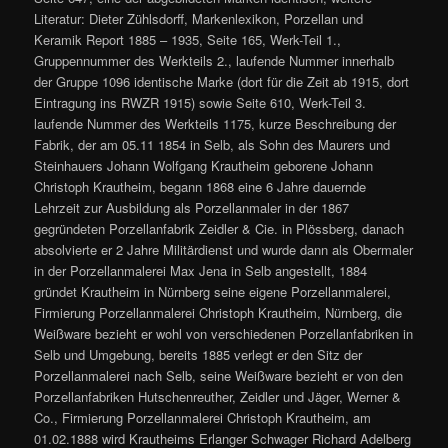
Literatur: Dieter Zühlsdorff, Markenlexikon, Porzellan und
Keramik Report 1885 – 1935, Seite 165, Werk-Teil 1.,
Gruppennummer des Werkteils 2., laufende Nummer innerhalb
der Gruppe 1096 identische Marke (dort für die Zeit ab 1915, dort
Eintragung ins RWZR 1915) sowie Seite 610, Werk-Teil 3.
laufende Nummer des Werkteils 1175, kurze Beschreibung der
Fabrik, der am 05.11 1854 in Selb, als Sohn des Maurers und
Steinhauers Johann Wolfgang Krautheim geborene Johann
Christoph Krautheim, begann 1868 eine 6 Jahre dauernde
Lehrzeit zur Ausbildung als Porzellanmaler in der 1867
gegründeten Porzellanfabrik Zeidler & Cie. in Plössberg, danach
absolvierte er 2 Jahre Militärdienst und wurde dann als Obermaler
in der Porzellanmalerei Max Jena in Selb angestellt, 1884
gründet Krautheim in Nürnberg seine eigene Porzellanmalerei,
Firmierung Porzellanmalerei Christoph Krautheim, Nürnberg, die
Weißware bezieht er wohl von verschiedenen Porzellanfabriken in
Selb und Umgebung, bereits 1885 verlegt er den Sitz der
Porzellanmalerei nach Selb, seine Weißware bezieht er von den
Porzellanfabriken Hutschenreuther, Zeidler und Jäger, Werner &
Co., Firmierung Porzellanmalerei Christoph Krautheim, am
01.02.1888 wird Krautheims Erlanger Schwager Richard Adelberg