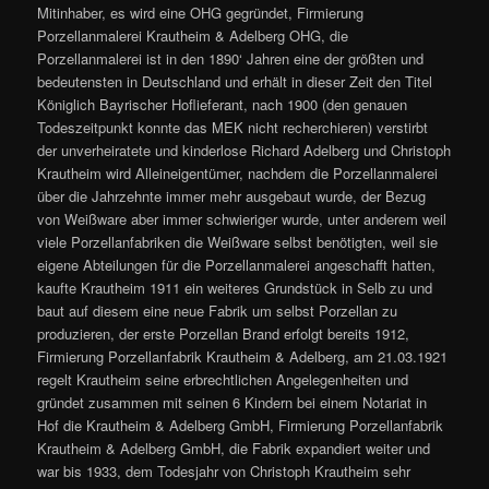
Mitinhaber, es wird eine OHG gegründet, Firmierung
Porzellanmalerei Krautheim & Adelberg OHG, die
Porzellanmalerei ist in den 1890‘ Jahren eine der größten und
bedeutensten in Deutschland und erhält in dieser Zeit den Titel
Königlich Bayrischer Hoflieferant, nach 1900 (den genauen
Todeszeitpunkt konnte das MEK nicht recherchieren) verstirbt
der unverheiratete und kinderlose Richard Adelberg und Christoph
Krautheim wird Alleineigentümer, nachdem die Porzellanmalerei
über die Jahrzehnte immer mehr ausgebaut wurde, der Bezug
von Weißware aber immer schwieriger wurde, unter anderem weil
viele Porzellanfabriken die Weißware selbst benötigten, weil sie
eigene Abteilungen für die Porzellanmalerei angeschafft hatten,
kaufte Krautheim 1911 ein weiteres Grundstück in Selb zu und
baut auf diesem eine neue Fabrik um selbst Porzellan zu
produzieren, der erste Porzellan Brand erfolgt bereits 1912,
Firmierung Porzellanfabrik Krautheim & Adelberg, am 21.03.1921
regelt Krautheim seine erbrechtlichen Angelegenheiten und
gründet zusammen mit seinen 6 Kindern bei einem Notariat in
Hof die Krautheim & Adelberg GmbH, Firmierung Porzellanfabrik
Krautheim & Adelberg GmbH, die Fabrik expandiert weiter und
war bis 1933, dem Todesjahr von Christoph Krautheim sehr