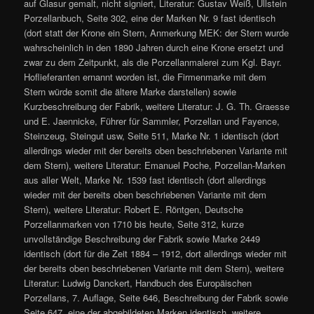
auf Glasur gemalt, nicht signiert, Literatur: Gustav Weiß, Ullstein
Porzellanbuch, Seite 302, eine der Marken Nr. 9 fast identisch
(dort statt der Krone ein Stern, Anmerkung MEK: der Stern wurde
wahrscheinlich in den 1890 Jahren durch eine Krone ersetzt und
zwar zu dem Zeitpunkt, als die Porzellanmalerei zum Kgl. Bayr.
Hoflieferanten ernannt worden ist, die Firmenmarke mit dem
Stern würde somit die ältere Marke darstellen) sowie
Kurzbeschreibung der Fabrik, weitere Literatur: J. G. Th. Graesse
und E. Jaennicke, Führer für Sammler, Porzellan und Fayence,
Steinzeug, Steingut usw, Seite 511, Marke Nr. 1 identisch (dort
allerdings wieder mit der bereits oben beschriebenen Variante mit
dem Stern), weitere Literatur: Emanuel Poche, Porzellan-Marken
aus aller Welt, Marke Nr. 1539 fast identisch (dort allerdings
wieder mit der bereits oben beschriebenen Variante mit dem
Stern), weitere Literatur: Robert E. Röntgen, Deutsche
Porzellanmarken von 1710 bis heute, Seite 312, kurze
unvollständige Beschreibung der Fabrik sowie Marke 2449
identisch (dort für die Zeit 1884 – 1912, dort allerdings wieder mit
der bereits oben beschriebenen Variante mit dem Stern), weitere
Literatur: Ludwig Danckert, Handbuch des Europäischen
Porzellans, 7. Auflage, Seite 646, Beschreibung der Fabrik sowie
Seite 647, eine der abgebildeten Marken identisch, weitere