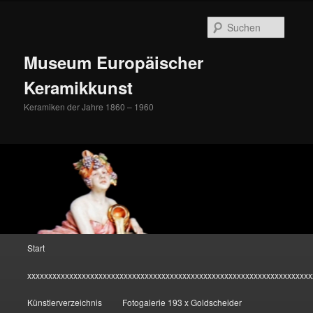
Zum
Inhalt
Suche
wechseln
Museum Europäischer
Keramikkunst
Keramiken der Jahre 1860 – 1960
Hauptmenü
Start
xxxxxxxxxxxxxxxxxxxxxxxxxxxxxxxxxxxxxxxxxxxxxxxxxxxxxxxxxxxxxxxxxxxx
Künstlerverzeichnis
Fotogalerie 193 x Goldscheider