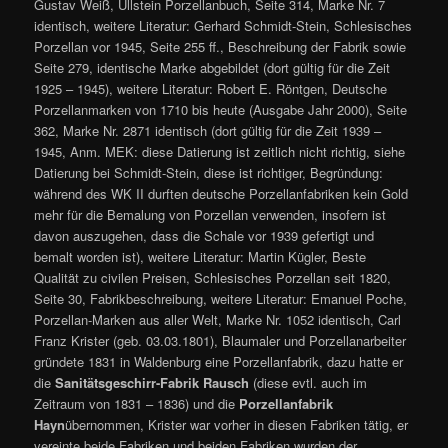
Gustav Weiß, Ullstein Porzellanbuch, Seite 314, Marke Nr. 7
identisch, weitere Literatur: Gerhard Schmidt-Stein, Schlesisches
Porzellan vor 1945, Seite 255 ff., Beschreibung der Fabrik sowie
Seite 279, identische Marke abgebildet (dort gültig für die Zeit
1925 – 1945), weitere Literatur: Robert E. Röntgen, Deutsche
Porzellanmarken von 1710 bis heute (Ausgabe Jahr 2000), Seite
362, Marke Nr. 2871 identisch (dort gültig für die Zeit 1939 –
1945, Anm. MEK: diese Datierung ist zeitlich nicht richtig, siehe
Datierung bei Schmidt-Stein, diese ist richtiger, Begründung:
während des WK II durften deutsche Porzellanfabriken kein Gold
mehr für die Bemalung von Porzellan verwenden, insofern ist
davon auszugehen, dass die Schale vor 1939 gefertigt und
bemalt worden ist), weitere Literatur: Martin Kügler, Beste
Qualität zu civilen Preisen, Schlesisches Porzellan seit 1820,
Seite 30, Fabrikbeschreibung, weitere Literatur: Emanuel Poche,
Porzellan-Marken aus aller Welt, Marke Nr. 1052 identisch, Carl
Franz Krister (geb. 03.03.1801), Blaumaler und Porzellanarbeiter
gründete 1831 in Waldenburg eine Porzellanfabrik, dazu hatte er
die
Sanitätsgeschirr-Fabrik Rausch
(diese evtl. auch im
Zeitraum von 1831 – 1836) und die
Porzellanfabrik
Hayn
übernommen, Krister war vorher in diesen Fabriken tätig, er
vereinte beide Fabriken und beiden Fabriken wurden der