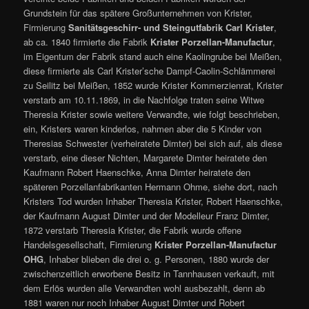
Grundstein für das spätere Großunternehmen von Krister,
Firmierung
Sanitätsgeschirr- und Steingutfabrik Carl Krister
,
ab ca. 1840 firmierte die Fabrik
Krister Porzellan-Manufactur
,
im Eigentum der Fabrik stand auch eine Kaolingrube bei Meißen,
diese firmierte als Carl Krister’sche Dampf-Caolin-Schlämmerei
zu Seilitz bei Meißen, 1852 wurde Krister Kommerzienrat, Krister
verstarb am 10.11.1869, in die Nachfolge traten seine Witwe
Theresia Krister sowie weitere Verwandte, wie folgt beschrieben,
ein, Kristers waren kinderlos, nahmen aber die 5 Kinder von
Theresias Schwester (verheiratete Dimter) bei sich auf, als diese
verstarb, eine dieser Nichten, Margarete Dimter heiratete den
Kaufmann Robert Haenschke, Anna Dimter heiratete den
späteren Porzellanfabrikanten Hermann Ohme, siehe dort, nach
Kristers Tod wurden Inhaber Theresia Krister, Robert Haenschke,
der Kaufmann August Dimter und der Modelleur Franz Dimter,
1872 verstarb Theresia Krister, die Fabrik wurde offene
Handelsgesellschaft, Firmierung
Krister Porzellan-Manufactur
OHG
, Inhaber blieben die drei o. g. Personen, 1880 wurde der
zwischenzeitlich erworbene Besitz in Tannhausen verkauft, mit
dem Erlös wurden alle Verwandten wohl ausbezahlt, denn ab
1881 waren nur noch Inhaber August Dimter und Robert