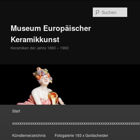
Zum
Inhalt
Suche
wechseln
Museum Europäischer
Keramikkunst
Keramiken der Jahre 1860 – 1960
Hauptmenü
Start
xxxxxxxxxxxxxxxxxxxxxxxxxxxxxxxxxxxxxxxxxxxxxxxxxxxxxxxxxxxxxxxxxxxx
Künstlerverzeichnis
Fotogalerie 193 x Goldscheider