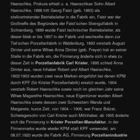
Haenschke, Prokura erhielt u. a. Haenschkes Sohn Albert
Haenschke, 1888 tritt Georg Faist (geb. 1863) als
stellvertretender Betriebsleiter in die Fabrik ein, Faist war der
Großneffe des Begründers der Faist’schen Steingutfabrik in
Schramberg, 1889 wurde Faist technischer Betriebsleiter, als
dieser blieb er bis 1897 in der Fabrik und wechselte dann zur
Tiel’schen Porzellanfabrik in Waldenburg, 1893 verstarb August
Dimter und seine Witwe Anna Dimter (geb. Freyer) trat an seiner
Stelle in die Fabrik ein, die Firmierung änderte sich in etwa zu
dieser Zeit in
Porzellanfabrik Carl Krister
, 1895 schied Anna
Dimter aus, neue Inhaber Robert und Albert Haenschke,
1902/1903 wurden zwei neue Marken eingeführt bei denen KPM
durch KPF (für Krister Porzellanfabrik) ersetzt wurde, 1904
verstarb Robert Haenschke sowie noch im gleichen Jahr seine
Witwe Magarethe Haenschke, neue Eigentümer wurden Albert
Haenschke sowie dessen zwei Schwestern Wanda und
Margarete, kurze Zeit, von 1904 – 1906, war Franz Balzer,
Schwiegersohn von Carl Krister auch Mitinhaber, ab 1905 änderte
sich die Firmierung in
Krister Porzellan-Manufaktur
, in der
Firmenmarke wurde wieder KPM statt KPF verwendet, am
08.07.1920 wurde die Fabrik AG, Firmierung
Porzellanindustrie