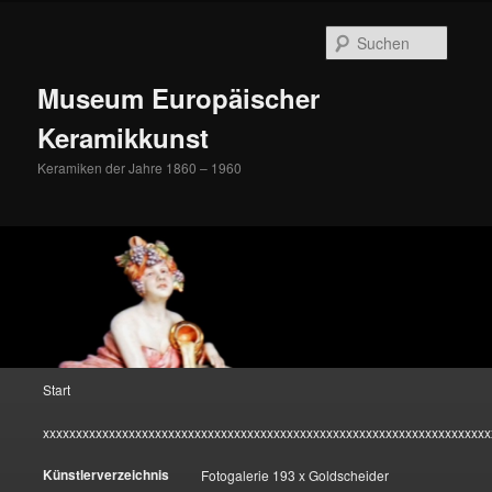
Zum
Inhalt
Suche
wechseln
Museum Europäischer
Keramikkunst
Keramiken der Jahre 1860 – 1960
Hauptmenü
Start
xxxxxxxxxxxxxxxxxxxxxxxxxxxxxxxxxxxxxxxxxxxxxxxxxxxxxxxxxxxxxxxxxxxx
Künstlerverzeichnis
Fotogalerie 193 x Goldscheider