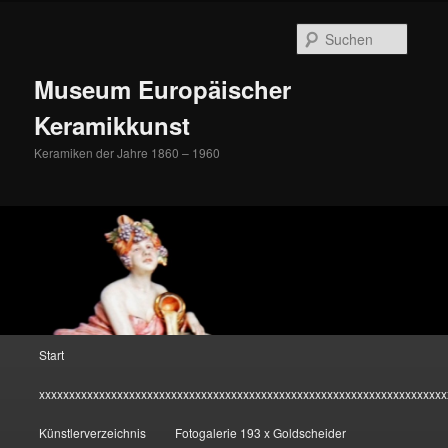
Zum
Inhalt
Suche
wechseln
Museum Europäischer
Keramikkunst
Keramiken der Jahre 1860 – 1960
Hauptmenü
Start
xxxxxxxxxxxxxxxxxxxxxxxxxxxxxxxxxxxxxxxxxxxxxxxxxxxxxxxxxxxxxxxxxxxx
Künstlerverzeichnis
Fotogalerie 193 x Goldscheider