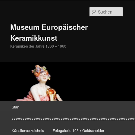
Zum
Inhalt
Suche
wechseln
Museum Europäischer
Keramikkunst
Keramiken der Jahre 1860 – 1960
Hauptmenü
Start
xxxxxxxxxxxxxxxxxxxxxxxxxxxxxxxxxxxxxxxxxxxxxxxxxxxxxxxxxxxxxxxxxxxx
Künstlerverzeichnis
Fotogalerie 193 x Goldscheider