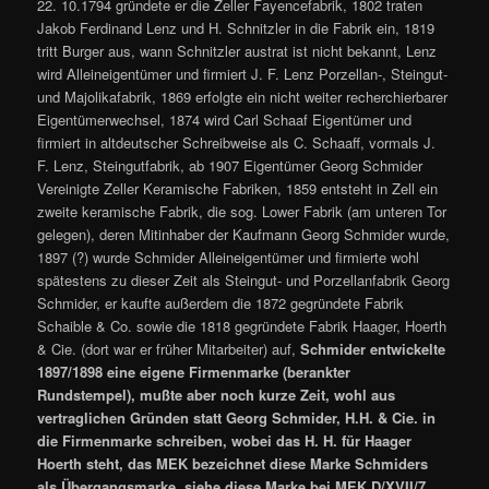
22. 10.1794 gründete er die Zeller Fayencefabrik, 1802 traten
Jakob Ferdinand Lenz und H. Schnitzler in die Fabrik ein, 1819
tritt Burger aus, wann Schnitzler austrat ist nicht bekannt, Lenz
wird Alleineigentümer und firmiert J. F. Lenz Porzellan-, Steingut-
und Majolikafabrik, 1869 erfolgte ein nicht weiter recherchierbarer
Eigentümerwechsel, 1874 wird Carl Schaaf Eigentümer und
firmiert in altdeutscher Schreibweise als C. Schaaff, vormals J.
F. Lenz, Steingutfabrik, ab 1907 Eigentümer Georg Schmider
Vereinigte Zeller Keramische Fabriken, 1859 entsteht in Zell ein
zweite keramische Fabrik, die sog. Lower Fabrik (am unteren Tor
gelegen), deren Mitinhaber der Kaufmann Georg Schmider wurde,
1897 (?) wurde Schmider Alleineigentümer und firmierte wohl
spätestens zu dieser Zeit als Steingut- und Porzellanfabrik Georg
Schmider, er kaufte außerdem die 1872 gegründete Fabrik
Schaible & Co. sowie die 1818 gegründete Fabrik Haager, Hoerth
& Cie. (dort war er früher Mitarbeiter) auf,
Schmider entwickelte
1897/1898 eine eigene Firmenmarke (berankter
Rundstempel), mußte aber noch kurze Zeit, wohl aus
vertraglichen Gründen statt Georg Schmider, H.H. & Cie. in
die Firmenmarke schreiben, wobei das H. H. für Haager
Hoerth steht, das MEK bezeichnet diese Marke Schmiders
als Übergangsmarke, siehe diese Marke bei MEK D/XVII/7,