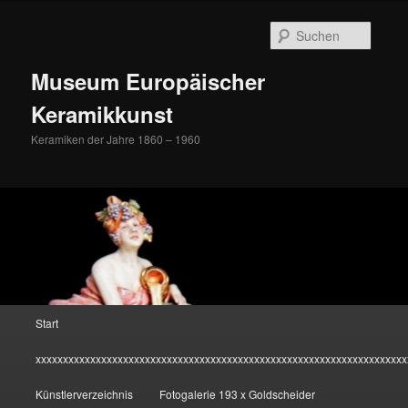
Zum
Inhalt
Suche
wechseln
Museum Europäischer
Keramikkunst
Keramiken der Jahre 1860 – 1960
Hauptmenü
Start
xxxxxxxxxxxxxxxxxxxxxxxxxxxxxxxxxxxxxxxxxxxxxxxxxxxxxxxxxxxxxxxxxxxx
Künstlerverzeichnis
Fotogalerie 193 x Goldscheider