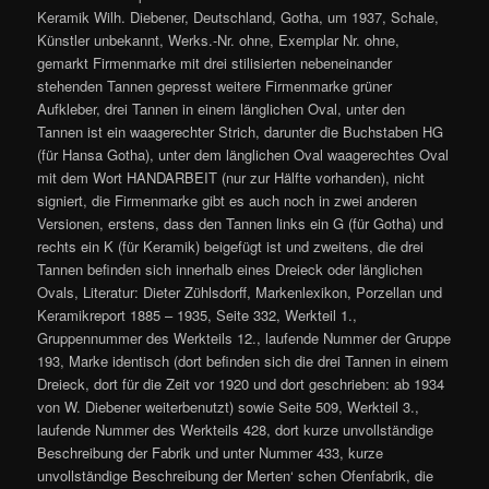
Keramik Wilh. Diebener, Deutschland, Gotha, um 1937, Schale,
Künstler unbekannt, Werks.-Nr. ohne, Exemplar Nr. ohne,
gemarkt Firmenmarke mit drei stilisierten nebeneinander
stehenden Tannen gepresst weitere Firmenmarke grüner
Aufkleber, drei Tannen in einem länglichen Oval, unter den
Tannen ist ein waagerechter Strich, darunter die Buchstaben HG
(für Hansa Gotha), unter dem länglichen Oval waagerechtes Oval
mit dem Wort HANDARBEIT (nur zur Hälfte vorhanden), nicht
signiert, die Firmenmarke gibt es auch noch in zwei anderen
Versionen, erstens, dass den Tannen links ein G (für Gotha) und
rechts ein K (für Keramik) beigefügt ist und zweitens, die drei
Tannen befinden sich innerhalb eines Dreieck oder länglichen
Ovals, Literatur: Dieter Zühlsdorff, Markenlexikon, Porzellan und
Keramikreport 1885 – 1935, Seite 332, Werkteil 1.,
Gruppennummer des Werkteils 12., laufende Nummer der Gruppe
193, Marke identisch (dort befinden sich die drei Tannen in einem
Dreieck, dort für die Zeit vor 1920 und dort geschrieben: ab 1934
von W. Diebener weiterbenutzt) sowie Seite 509, Werkteil 3.,
laufende Nummer des Werkteils 428, dort kurze unvollständige
Beschreibung der Fabrik und unter Nummer 433, kurze
unvollständige Beschreibung der Merten‘ schen Ofenfabrik, die