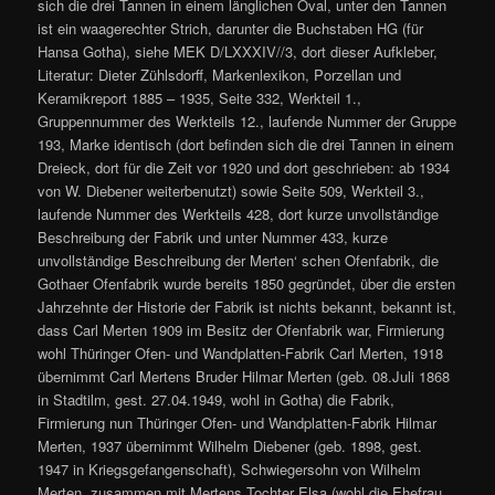
sich die drei Tannen in einem länglichen Oval, unter den Tannen
ist ein waagerechter Strich, darunter die Buchstaben HG (für
Hansa Gotha), siehe MEK D/LXXXIV//3, dort dieser Aufkleber,
Literatur: Dieter Zühlsdorff, Markenlexikon, Porzellan und
Keramikreport 1885 – 1935, Seite 332, Werkteil 1.,
Gruppennummer des Werkteils 12., laufende Nummer der Gruppe
193, Marke identisch (dort befinden sich die drei Tannen in einem
Dreieck, dort für die Zeit vor 1920 und dort geschrieben: ab 1934
von W. Diebener weiterbenutzt) sowie Seite 509, Werkteil 3.,
laufende Nummer des Werkteils 428, dort kurze unvollständige
Beschreibung der Fabrik und unter Nummer 433, kurze
unvollständige Beschreibung der Merten‘ schen Ofenfabrik, die
Gothaer Ofenfabrik wurde bereits 1850 gegründet, über die ersten
Jahrzehnte der Historie der Fabrik ist nichts bekannt, bekannt ist,
dass Carl Merten 1909 im Besitz der Ofenfabrik war, Firmierung
wohl Thüringer Ofen- und Wandplatten-Fabrik Carl Merten, 1918
übernimmt Carl Mertens Bruder Hilmar Merten (geb. 08.Juli 1868
in Stadtilm, gest. 27.04.1949, wohl in Gotha) die Fabrik,
Firmierung nun Thüringer Ofen- und Wandplatten-Fabrik Hilmar
Merten, 1937 übernimmt Wilhelm Diebener (geb. 1898, gest.
1947 in Kriegsgefangenschaft), Schwiegersohn von Wilhelm
Merten, zusammen mit Mertens Tochter Elsa (wohl die Ehefrau